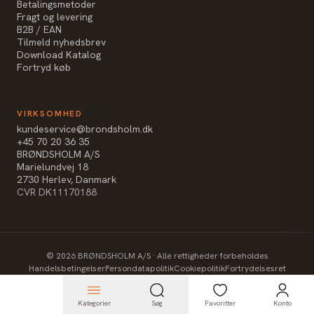
Betalingsmetoder
Fragt og levering
B2B / EAN
Tilmeld nyhedsbrev
Download Katalog
Fortryd køb
VIRKSOMHED
kundeservice@brondsholm.dk
+45 70 20 36 35
BRØNDSHOLM A/S
Marielundvej 18
2730 Herlev, Danmark
CVR DK11170188
©
2026
BRØNDSHOLM A/S · Alle rettigheder forbeholdes
Handelsbetingelser
Persondatapolitik
Cookiepolitik
Fortrydelsesret
Kategorier
Søg
Favoritter
Konto