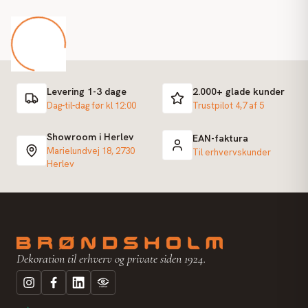
Levering 1-3 dage
2.000+ glade kunder
Dag-til-dag før kl 12:00
Trustpilot 4,7 af 5
Showroom i Herlev
EAN-faktura
Marielundvej 18, 2730
Til erhvervskunder
Herlev
Dekoration til erhverv og private siden 1924.