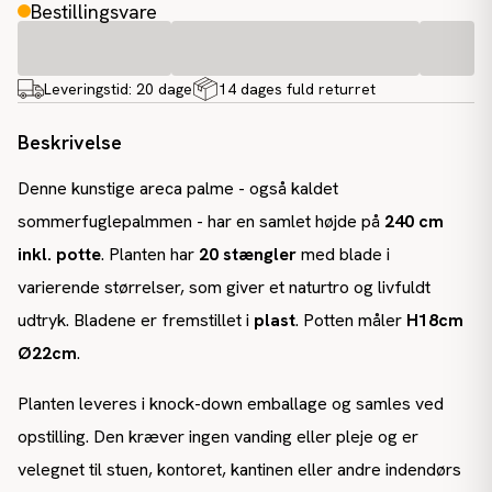
Bestillingsvare
Leveringstid:
20 dage
14 dages fuld returret
Beskrivelse
Denne kunstige areca palme - også kaldet
sommerfuglepalmmen - har en samlet højde på
240 cm
inkl. potte
. Planten har
20 stængler
med blade i
varierende størrelser, som giver et naturtro og livfuldt
udtryk. Bladene er fremstillet i
plast
. Potten måler
H18cm
Ø22cm
.
Planten leveres i knock-down emballage og samles ved
opstilling. Den kræver ingen vanding eller pleje og er
velegnet til stuen, kontoret, kantinen eller andre indendørs