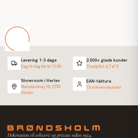
Levering 1-3 dage
2.000+ glade kunder
Dag-til-dag før kl 12:00
Trustpilot 4,7 af 5
Showroom i Herlev
EAN-faktura
Marielundvej 18, 2730
Til erhvervskunder
Herlev
Dekoration til erhverv og private siden 1924.