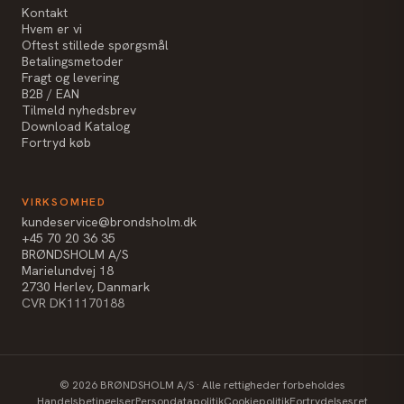
Kontakt
Hvem er vi
Oftest stillede spørgsmål
Betalingsmetoder
Fragt og levering
B2B / EAN
Tilmeld nyhedsbrev
Download Katalog
Fortryd køb
VIRKSOMHED
kundeservice@brondsholm.dk
+45 70 20 36 35
BRØNDSHOLM A/S
Marielundvej 18
2730 Herlev, Danmark
CVR DK11170188
©
2026
BRØNDSHOLM A/S · Alle rettigheder forbeholdes
Handelsbetingelser
Persondatapolitik
Cookiepolitik
Fortrydelsesret