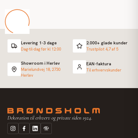
Levering 1-3 dage
2.000+ glade kunder
Dag-til-dag før kl 12:00
Trustpilot 4,7 af 5
Showroom i Herlev
EAN-faktura
Marielundvej 18, 2730
Til erhvervskunder
Herlev
Dekoration til erhverv og private siden 1924.