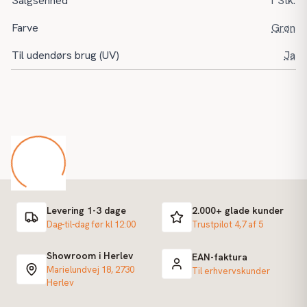
Salgsenhed
1 Stk.
Farve
Grøn
Til udendørs brug (UV)
Ja
Levering 1-3 dage
2.000+ glade kunder
Dag-til-dag før kl 12:00
Trustpilot 4,7 af 5
Showroom i Herlev
EAN-faktura
Marielundvej 18, 2730
Til erhvervskunder
Herlev