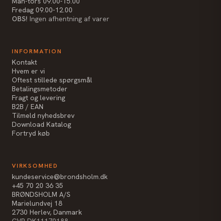
Man-tors 09.00-15.00
Fredag 09.00-12.00
OBS!
Ingen afhentning af varer
INFORMATION
Kontakt
Hvem er vi
Oftest stillede spørgsmål
Betalingsmetoder
Fragt og levering
B2B / EAN
Tilmeld nyhedsbrev
Download Katalog
Fortryd køb
VIRKSOMHED
kundeservice@brondsholm.dk
+45 70 20 36 35
BRØNDSHOLM A/S
Marielundvej 18
2730 Herlev, Danmark
CVR DK11170188