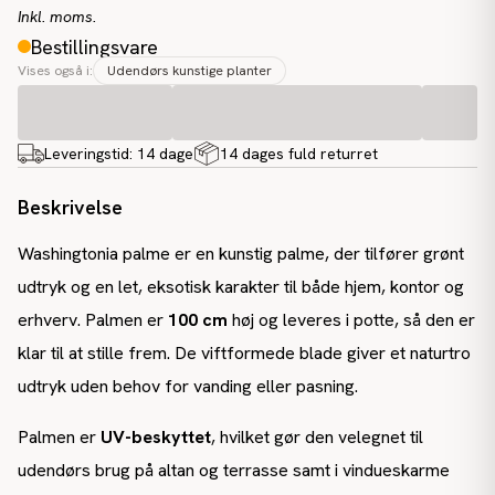
Inkl. moms.
Bestillingsvare
Vises også i:
Udendørs kunstige planter
Leveringstid:
14 dage
14 dages fuld returret
Beskrivelse
Washingtonia palme er en kunstig palme, der tilfører grønt
udtryk og en let, eksotisk karakter til både hjem, kontor og
erhverv. Palmen er
100 cm
høj og leveres i potte, så den er
klar til at stille frem. De viftformede blade giver et naturtro
udtryk uden behov for vanding eller pasning.
Palmen er
UV-beskyttet
, hvilket gør den velegnet til
udendørs brug på altan og terrasse samt i vindueskarme