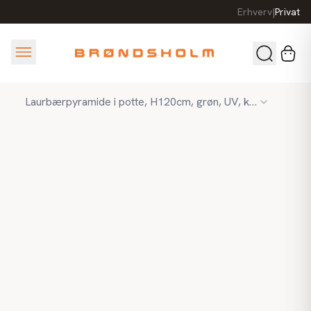
Erhverv
|
Privat
Laurbærpyramide i potte, H120cm, grøn, UV, kunstig plante