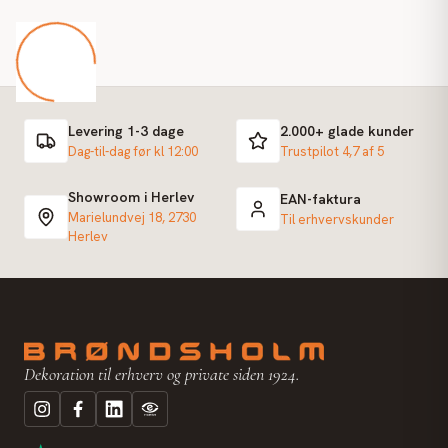
Levering 1-3 dage
2.000+ glade kunder
Dag-til-dag før kl 12:00
Trustpilot 4,7 af 5
Showroom i Herlev
EAN-faktura
Marielundvej 18, 2730
Til erhvervskunder
Herlev
Dekoration til erhverv og private siden 1924.