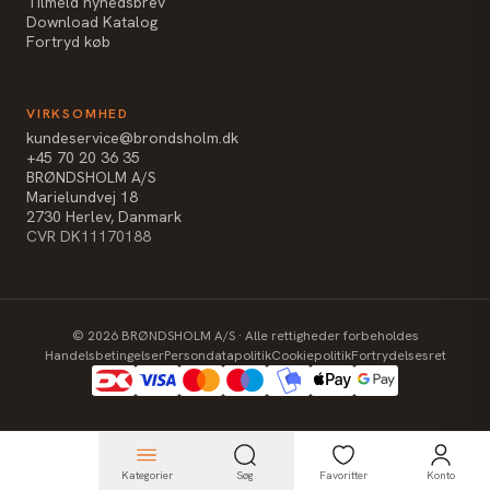
Tilmeld nyhedsbrev
Download Katalog
Fortryd køb
VIRKSOMHED
kundeservice@brondsholm.dk
+45 70 20 36 35
BRØNDSHOLM A/S
Marielundvej 18
2730 Herlev, Danmark
CVR DK11170188
©
2026
BRØNDSHOLM A/S · Alle rettigheder forbeholdes
Handelsbetingelser
Persondatapolitik
Cookiepolitik
Fortrydelsesret
Kategorier
Søg
Favoritter
Konto