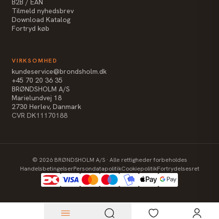
B2B / EAN
Tilmeld nyhedsbrev
Download Katalog
Fortryd køb
VIRKSOMHED
kundeservice@brondsholm.dk
+45 70 20 36 35
BRØNDSHOLM A/S
Marielundvej 18
2730 Herlev, Danmark
CVR DK11170188
©
2026
BRØNDSHOLM A/S · Alle rettigheder forbeholdes
Handelsbetingelser
Persondatapolitik
Cookiepolitik
Fortrydelsesret