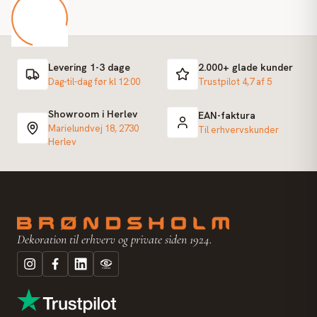
Levering 1-3 dage
2.000+ glade kunder
Dag-til-dag før kl 12:00
Trustpilot 4,7 af 5
Showroom i Herlev
EAN-faktura
Marielundvej 18, 2730
Til erhvervskunder
Herlev
Dekoration til erhverv og private siden 1924.