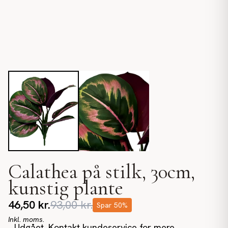
Calathea på stilk, 30cm,
kunstig plante
46,50
kr.
93,00
kr.
Spar
50
%
Inkl. moms.
Udgået. Kontakt kundeservice for mere