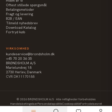
Hvem er vi
Oftest stillede spørgsmål
Betalingsmetoder
Fragt og levering
B2B / EAN
Tilmeld nyhedsbrev
Download Katalog
Fortryd køb
VIRKSOMHED
kundeservice@brondsholm.dk
+45 70 20 36 35
BRØNDSHOLM A/S
Marielundvej 18
2730 Herlev, Danmark
CVR DK11170188
©
2026
BRØNDSHOLM A/S · Alle rettigheder forbeholdes
Handelsbetingelser
Persondatapolitik
Cookiepolitik
Fortrydelsesret