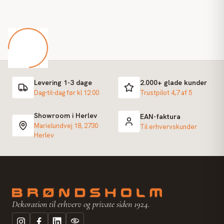
Levering 1-3 dage
2.000+ glade kunder
Dag-til-dag før kl 12:00
Trustpilot 4,7 af 5
Showroom i Herlev
EAN-faktura
Marielundvej 18, 2730
Til erhvervskunder
Herlev
Dekoration til erhverv og private siden 1924.