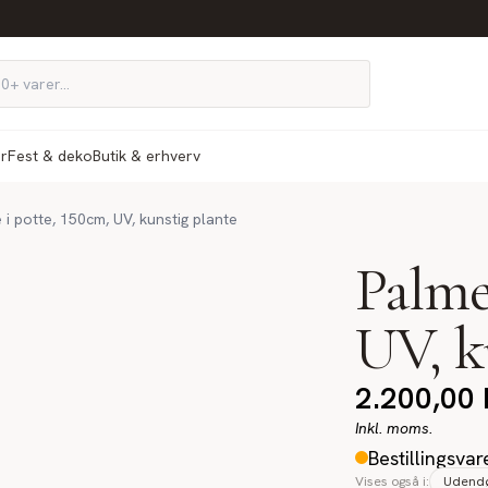
ør
Fest & deko
Butik & erhverv
 i potte, 150cm, UV, kunstig plante
Palme
UV, k
2.200,00
Inkl. moms.
Bestillingsvar
Vises også i:
Udendø