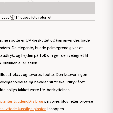
0 dage
14 dages fuld returret
alme i potte er UV-beskyttet og kan anvendes både
ndørs. De elegante, buede palmegrene giver et
ro udtryk, og højden på
150 cm
gør den velegnet til
, butikken eller stuen.
illet af
plast
og leveres i potte. Den kræver ingen
 vedligeholdelse og bevarer sit friske udtryk året
rekte sollys takket være UV-beskyttelsen.
 planter til udendørs brug
på vores blog, eller browse
skyttede kunstige planter
i shoppen.