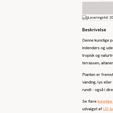
Leveringstid:
2
Beskrivelse
Denne kunstige p
indendørs og ude
tropisk og naturt
terrassen, altanen
Planten er fremst
vanding, lys eller
rundt - også i di
Se flere
kunstige
udvalget af
UV-be