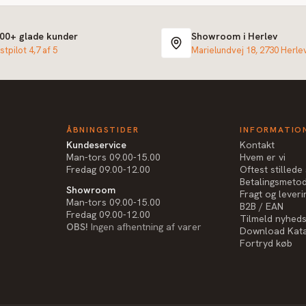
000+ glade kunder
Showroom i Herlev
stpilot 4,7 af 5
Marielundvej 18, 2730 Herle
ÅBNINGSTIDER
INFORMATIO
Kundeservice
Kontakt
Man-tors 09.00-15.00
Hvem er vi
Fredag 09.00-12.00
Oftest stilled
Betalingsmeto
Showroom
Fragt og leveri
Man-tors 09.00-15.00
B2B / EAN
Fredag 09.00-12.00
Tilmeld nyhed
OBS!
Ingen afhentning af varer
Download Kat
Fortryd køb