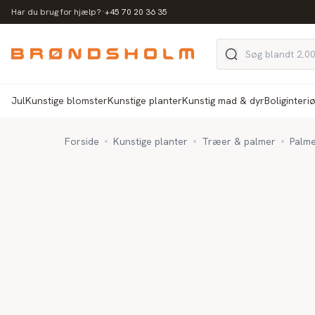
·
Har du brug for hjælp?
+45 70 20 36 35
Jul
Kunstige blomster
Kunstige planter
Kunstig mad & dyr
Boliginteri
Forside
Kunstige planter
Træer & palmer
Palme