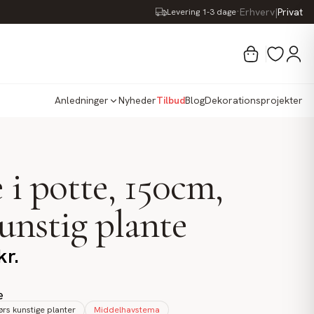
·
Erhverv
|
Privat
Levering 1-3 dage
Anledninger
Nyheder
Tilbud
Blog
Dekorationsprojekter
 i potte, 150cm,
unstig plante
kr.
e
rs kunstige planter
Middelhavstema