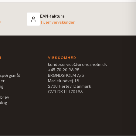
EAN-faktura
v
Til erhvervskunder
N
VIRKSOMHED
kundeservice@brondsholm.dk
+45 70 20 36 35
e spørgsmål
BRØNDSHOLM A/S
der
Marielundvej 18
ng
2730 Herlev, Danmark
CVR DK11170188
sbrev
alog