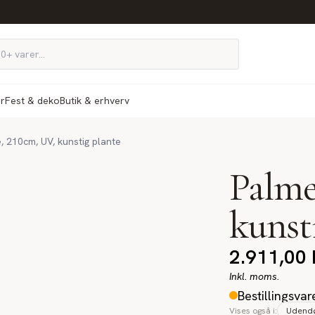
ør
Fest & deko
Butik & erhverv
, 210cm, UV, kunstig plante
Palme
kunst
2.911,00
Inkl. moms.
Bestillingsvar
Vises også i:
Udendø