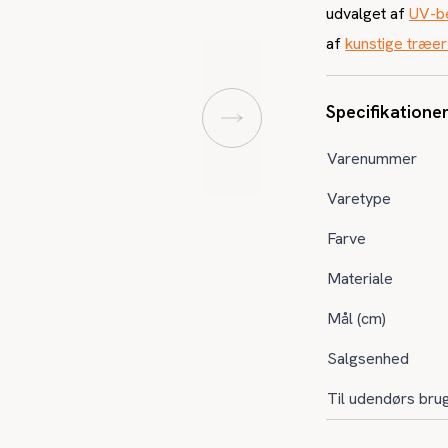
udvalget af
UV-be
af
kunstige træer
Specifikatione
Varenummer
Varetype
Farve
Materiale
Mål (cm)
Salgsenhed
Til udendørs bru