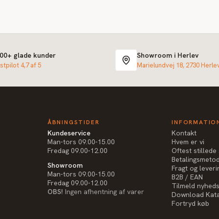
000+ glade kunder
Showroom i Herlev
stpilot 4,7 af 5
Marielundvej 18, 2730 Herle
ÅBNINGSTIDER
INFORMATIO
Kundeservice
Kontakt
Man-tors 09.00-15.00
Hvem er vi
Fredag 09.00-12.00
Oftest stilled
Betalingsmeto
Showroom
Fragt og leveri
Man-tors 09.00-15.00
B2B / EAN
Fredag 09.00-12.00
Tilmeld nyhed
OBS!
Ingen afhentning af varer
Download Kat
Fortryd køb