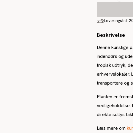
Leveringstid:
2
Beskrivelse
Denne kunstige p
indendørs og ude
tropisk udtryk, de
erhvervslokaler. 
transportere og 
Planten er fremst
vedligeholdelse. D
direkte sollys ta
Læs mere om
kun