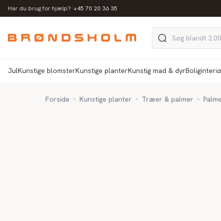
·
Har du brug for hjælp?
+45 70 20 36 35
Jul
Kunstige blomster
Kunstige planter
Kunstig mad & dyr
Boliginteri
Forside
Kunstige planter
Træer & palmer
Palme