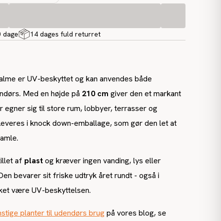
0 dage
14 dages fuld returret
alme er UV-beskyttet og kan anvendes både
ndørs. Med en højde på
210 cm
giver den et markant
r egner sig til store rum, lobbyer, terrasser og
Leveres i knock down-emballage, som gør den let at
samle.
illet af
plast
og kræver ingen vanding, lys eller
en bevarer sit friske udtryk året rundt - også i
kket være UV-beskyttelsen.
stige planter til udendørs brug
på vores blog, se