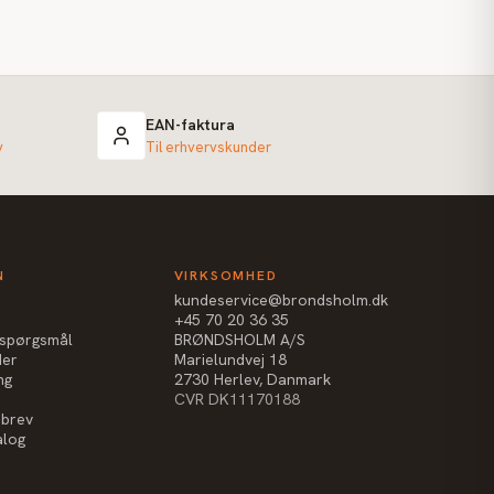
EAN-faktura
v
Til erhvervskunder
N
VIRKSOMHED
kundeservice@brondsholm.dk
+45 70 20 36 35
e spørgsmål
BRØNDSHOLM A/S
der
Marielundvej 18
ng
2730 Herlev, Danmark
CVR DK11170188
sbrev
alog