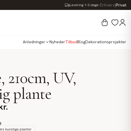
·
Erhverv
|
Privat
Levering 1-3 dage
Anledninger
Nyheder
Tilbud
Blog
Dekorationsprojekter
, 210cm, UV,
ig plante
kr.
e
rs kunstige planter