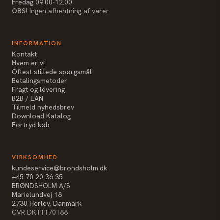
Fredag 09.00-12.00
OBS!
Ingen afhentning af varer
INFORMATION
Kontakt
Hvem er vi
Oftest stillede spørgsmål
Betalingsmetoder
Fragt og levering
B2B / EAN
Tilmeld nyhedsbrev
Download Katalog
Fortryd køb
VIRKSOMHED
kundeservice@brondsholm.dk
+45 70 20 36 35
BRØNDSHOLM A/S
Marielundvej 18
2730 Herlev, Danmark
CVR DK11170188