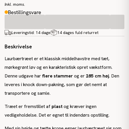
Inkl. moms.
Bestillingsvare
Leveringstid:
14 dage
14 dages fuld returret
Beskrivelse
Laurbærtræet er et klassisk middelhavstre med tæt,
mørkegrønt løv og en karakteristisk opret vækstform.
Denne udgave har
flere stammer
og er
285 cm høj
. Den
leveres i knock down-pakning, som gør det nemt at
transportere og samle.
Træet er fremstillet af
plast
og kræver ingen
vedligeholdelse. Det er egnet til indendørs opstilling.
Med sin højde og tætte krone egner laurbærtræet sig som