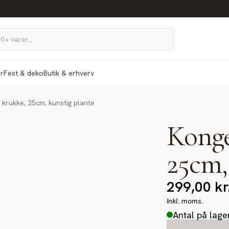
ør
Fest & deko
Butik & erhverv
 krukke, 25cm, kunstig plante
Konge
25cm,
299,00
kr
Inkl. moms.
Antal på lage