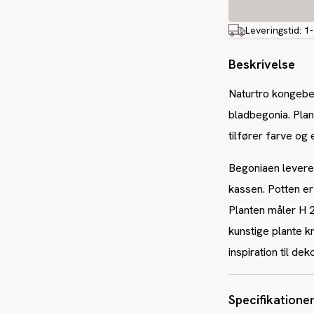
Leveringstid:
1
Beskrivelse
Naturtro kongebeg
bladbegonia. Pla
tilfører farve og 
Begoniaen leveres 
kassen. Potten er 
Planten måler H 
kunstige plante k
inspiration til d
Specifikatione