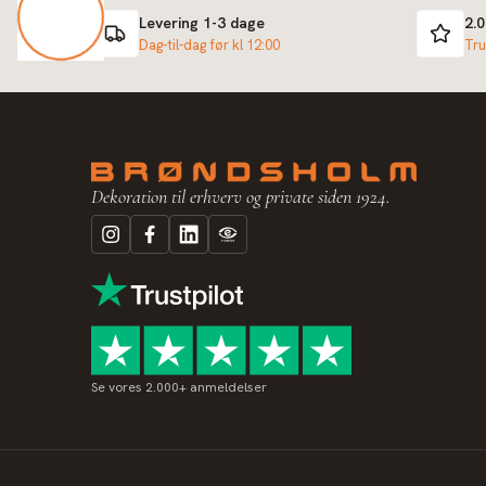
Levering 1-3 dage
2.
Dag-til-dag før kl 12:00
Tru
Dekoration til erhverv og private siden 1924.
Se vores 2.000+ anmeldelser