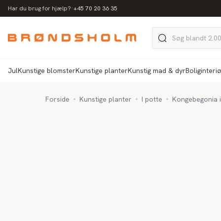
·
Har du brug for hjælp?
+45 70 20 36 35
Jul
Kunstige blomster
Kunstige planter
Kunstig mad & dyr
Boliginteri
Forside
Kunstige planter
I potte
Kongebegonia i