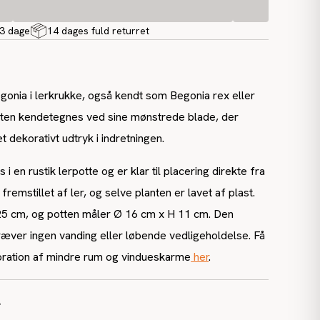
-3 dage
14 dages fuld returret
onia i lerkrukke, også kendt som Begonia rex eller
nten kendetegnes ved sine mønstrede blade, der
et dekorativt udtryk i indretningen.
i en rustik lerpotte og er klar til placering direkte fra
fremstillet af ler, og selve planten er lavet af plast.
25 cm, og potten måler Ø 16 cm x H 11 cm. Den
ræver ingen vanding eller løbende vedligeholdelse. Få
ekoration af mindre rum og vindueskarme
her
.
r