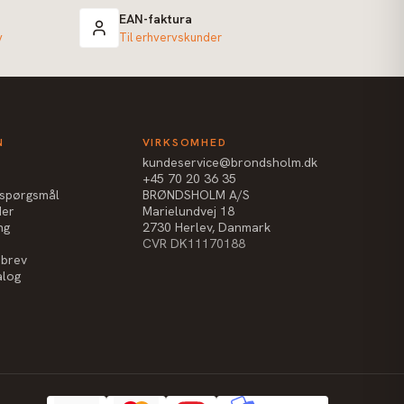
EAN-faktura
v
Til erhvervskunder
N
VIRKSOMHED
kundeservice@brondsholm.dk
+45 70 20 36 35
e spørgsmål
BRØNDSHOLM A/S
der
Marielundvej 18
ng
2730 Herlev, Danmark
CVR DK11170188
sbrev
alog