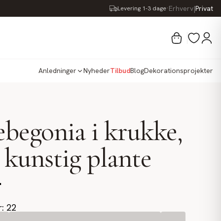
·
Erhverv
|
Privat
Levering 1-3 dage
Anledninger
Nyheder
Tilbud
Blog
Dekorationsprojekter
begonia i krukke,
 kunstig plante
.
r: 22