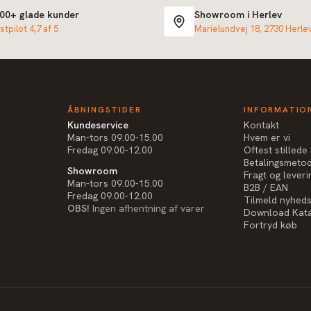
000+ glade kunder
Showroom i Herlev
stpilot 4,7 af 5
Marielundvej 18, 2730 Herle
ÅBNINGSTIDER
INFORMATIO
Kundeservice
Kontakt
Man-tors 09.00-15.00
Hvem er vi
Fredag 09.00-12.00
Oftest stilled
Betalingsmeto
Showroom
Fragt og leveri
Man-tors 09.00-15.00
B2B / EAN
Fredag 09.00-12.00
Tilmeld nyhed
OBS!
Ingen afhentning af varer
Download Kat
Fortryd køb