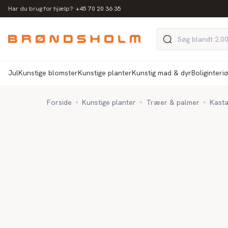
·
Har du brug for hjælp?
+45 70 20 36 35
Jul
Kunstige blomster
Kunstige planter
Kunstig mad & dyr
Boliginteri
Forside
Kunstige planter
Træer & palmer
Kasta