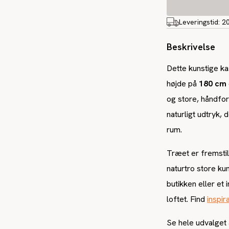
Leveringstid:
2
Beskrivelse
Dette kunstige ka
højde på
180 cm
og store, håndfor
naturligt udtryk,
rum.
Træet er fremstil
naturtro store ku
butikken eller et 
loftet. Find
inspir
Se hele udvalget