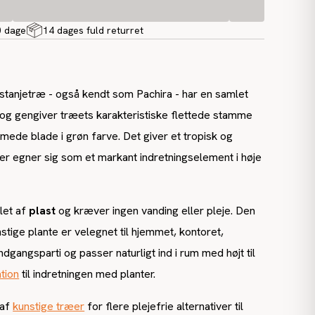
0 dage
14 dages fuld returret
stanjetræ - også kendt som Pachira - har en samlet
og gengiver træets karakteristiske flettede stamme
mede blade i grøn farve. Det giver et tropisk og
 der egner sig som et markant indretningselement i høje
let af
plast
og kræver ingen vanding eller pleje. Den
nstige plante er velegnet til hjemmet, kontoret,
indgangsparti og passer naturligt ind i rum
med højt til
ation
til indretningen med planter.
 af
kunstige træer
for flere plejefrie alternativer til