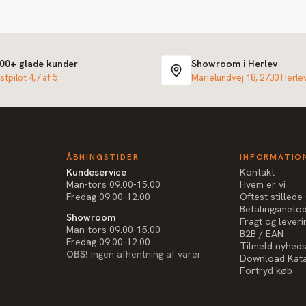
000+ glade kunder
Showroom i Herlev
stpilot 4,7 af 5
Marielundvej 18, 2730 Herle
ÅBNINGSTIDER
INFORMATIO
Kundeservice
Kontakt
Man-tors 09.00-15.00
Hvem er vi
Fredag 09.00-12.00
Oftest stilled
Betalingsmeto
Showroom
Fragt og leveri
Man-tors 09.00-15.00
B2B / EAN
Fredag 09.00-12.00
Tilmeld nyhed
OBS!
Ingen afhentning af varer
Download Kat
Fortryd køb