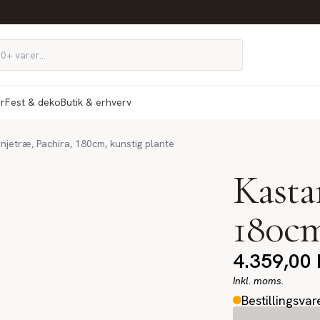
ør
Fest & deko
Butik & erhverv
njetræ, Pachira, 180cm, kunstig plante
Kasta
180cm
4.359,00
Inkl. moms.
Bestillingsvar