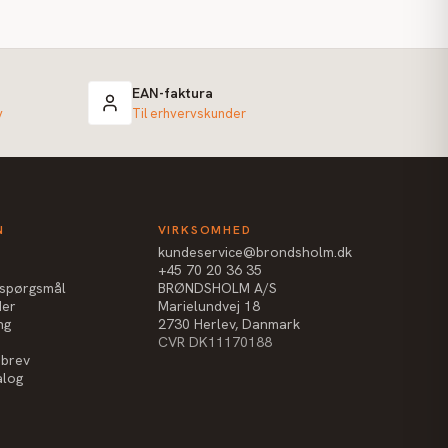
EAN-faktura
v
Til erhvervskunder
N
VIRKSOMHED
kundeservice@brondsholm.dk
+45 70 20 36 35
e spørgsmål
BRØNDSHOLM A/S
der
Marielundvej 18
ng
2730 Herlev, Danmark
CVR DK11170188
sbrev
alog