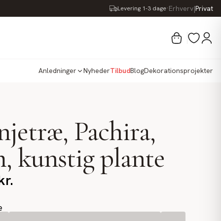
·
Erhverv
|
Privat
Levering 1-3 dage
Anledninger
Nyheder
Tilbud
Blog
Dekorationsprojekter
njetræ, Pachira,
, kunstig plante
kr.
e