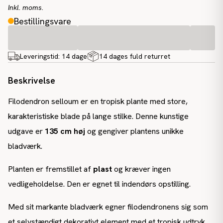
Inkl. moms.
Bestillingsvare
Leveringstid:
14 dage
14 dages fuld returret
Beskrivelse
Filodendron selloum er en tropisk plante med store,
karakteristiske blade på lange stilke. Denne kunstige
udgave er
135 cm høj
og gengiver plantens unikke
bladværk.
Planten er fremstillet af
plast
og kræver ingen
vedligeholdelse. Den er egnet til indendørs opstilling.
Med sit markante bladværk egner filodendronens sig som
et selvstændigt dekorativt element med et tropisk udtryk.