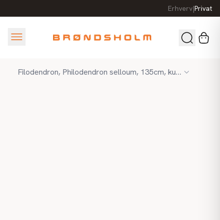
Erhverv
|
Privat
Filodendron, Philodendron selloum, 135cm, kunstig plante