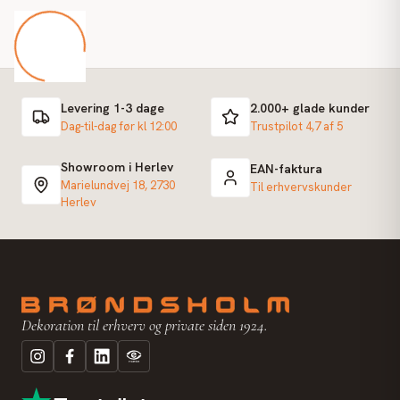
Levering 1-3 dage
2.000+ glade kunder
Dag-til-dag før kl 12:00
Trustpilot 4,7 af 5
Showroom i Herlev
EAN-faktura
Marielundvej 18, 2730
Til erhvervskunder
Herlev
Dekoration til erhverv og private siden 1924.