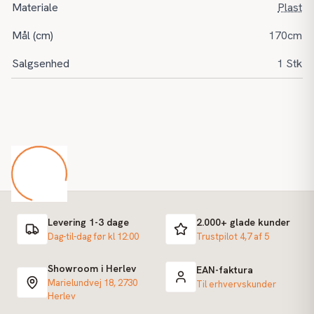
Materiale
Plast
Mål (cm)
170cm
Salgsenhed
1 Stk
Levering 1-3 dage
2.000+ glade kunder
Dag-til-dag før kl 12:00
Trustpilot 4,7 af 5
Showroom i Herlev
EAN-faktura
Marielundvej 18, 2730
Til erhvervskunder
Herlev