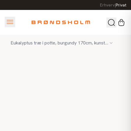
Erhverv
|
Privat
Eukalyptus træ i potte, burgundy 170cm, kunstig plante