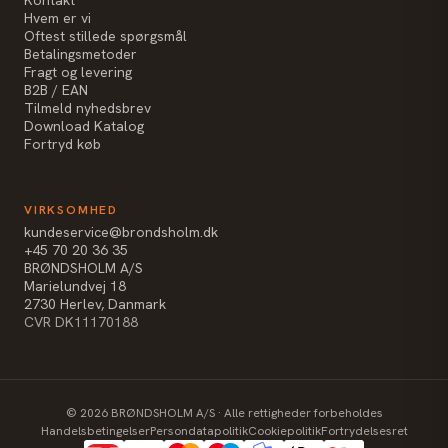
Hvem er vi
Oftest stillede spørgsmål
Betalingsmetoder
Fragt og levering
B2B / EAN
Tilmeld nyhedsbrev
Download Katalog
Fortryd køb
VIRKSOMHED
kundeservice@brondsholm.dk
+45 70 20 36 35
BRØNDSHOLM A/S
Marielundvej 18
2730 Herlev, Danmark
CVR DK11170188
©
2026
BRØNDSHOLM A/S · Alle rettigheder forbeholdes
Handelsbetingelser
Persondatapolitik
Cookiepolitik
Fortrydelsesret