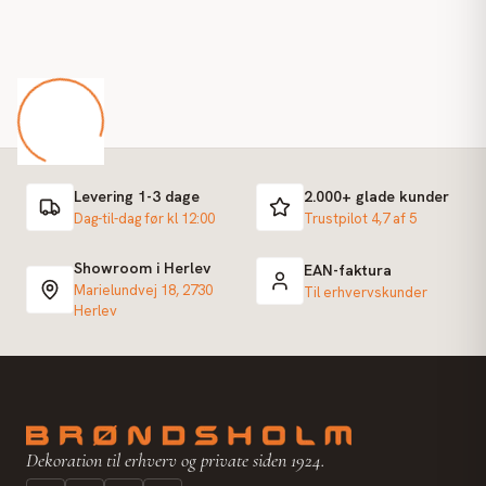
Levering 1-3 dage
2.000+ glade kunder
Dag-til-dag før kl 12:00
Trustpilot 4,7 af 5
Showroom i Herlev
EAN-faktura
Marielundvej 18, 2730
Til erhvervskunder
Herlev
Dekoration til erhverv og private siden 1924.