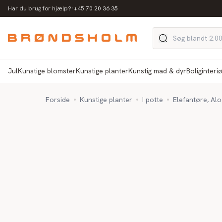
·
Har du brug for hjælp?
+45 70 20 36 35
Jul
Kunstige blomster
Kunstige planter
Kunstig mad & dyr
Boliginteri
Forside
Kunstige planter
I potte
Elefantøre, Alo