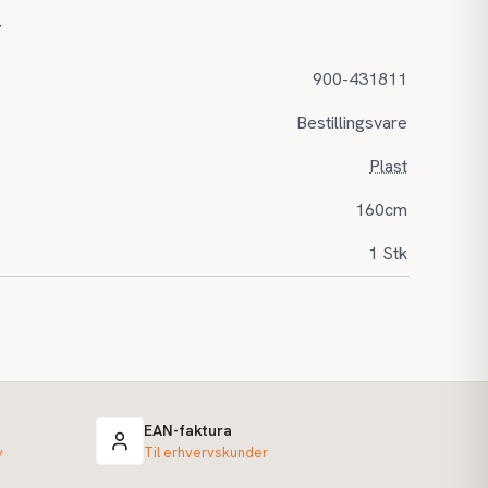
r
900-431811
Bestillingsvare
Plast
160cm
1 Stk
EAN-faktura
v
Til erhvervskunder