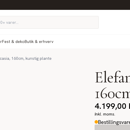
ør
Fest & deko
Butik & erhverv
casia, 160cm, kunstig plante
Elefan
160cm
4.199,00
Inkl. moms.
Bestillingsvar