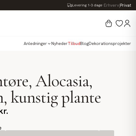
·
Erhverv
|
Privat
Levering 1-3 dage
Anledninger
Nyheder
Tilbud
Blog
Dekorationsprojekter
tøre, Alocasia,
, kunstig plante
kr.
e