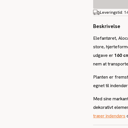
Leveringstid:
1
Beskrivelse
Elefantøret, Aloc
store, hjertefor
udgave er
160 c
nem at transport
Planten er fremst
egnet til indendørs
Med sine markant
dekorativt eleme
træer indendørs