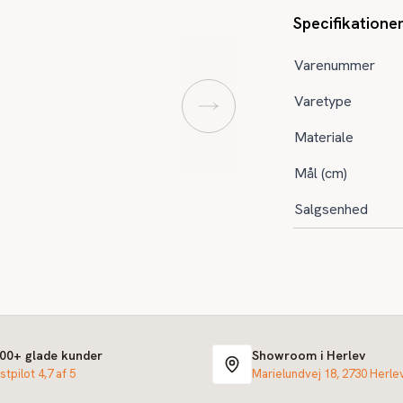
Specifikatione
Varenummer
Varetype
Materiale
Mål (cm)
Salgsenhed
000+ glade kunder
Showroom i Herlev
stpilot 4,7 af 5
Marielundvej 18, 2730 Herle