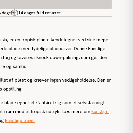
4 dage
14 dages fuld returret
asia, er en tropisk plante kendetegnet ved sine meget
mede blade med tydelige bladnerver. Denne kunstige
m høj
og leveres i knock down-pakning, som gør den
ere og samle.
illet af
plast
og kræver ingen vedligeholdelse. Den er
 opstilling.
e blade egner elefantøret sig som et selvstændigt
nt i rum med et tropisk udtryk. Læs mere om
kunstige
og
kunstige træer
.