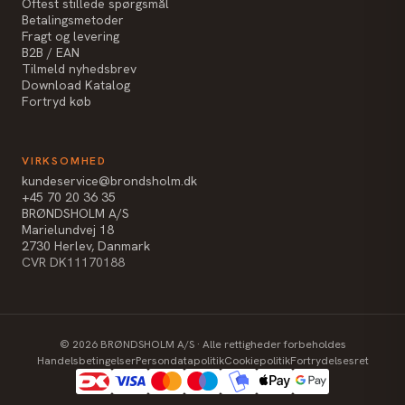
Oftest stillede spørgsmål
Betalingsmetoder
Fragt og levering
B2B / EAN
Tilmeld nyhedsbrev
Download Katalog
Fortryd køb
VIRKSOMHED
kundeservice@brondsholm.dk
+45 70 20 36 35
BRØNDSHOLM A/S
Marielundvej 18
2730 Herlev, Danmark
CVR DK11170188
©
2026
BRØNDSHOLM A/S · Alle rettigheder forbeholdes
Handelsbetingelser
Persondatapolitik
Cookiepolitik
Fortrydelsesret