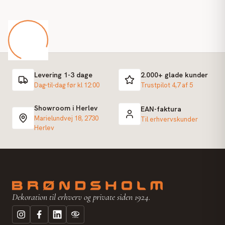
Levering 1-3 dage
2.000+ glade kunder
Dag-til-dag før kl 12:00
Trustpilot 4,7 af 5
Showroom i Herlev
EAN-faktura
Marielundvej 18, 2730
Til erhvervskunder
Herlev
Dekoration til erhverv og private siden 1924.