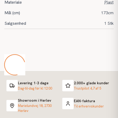
Materiale
Plast
Mål (cm)
173cm
Salgsenhed
1 Stk
Levering 1-3 dage
2.000+ glade kunder
Dag-til-dag før kl 12:00
Trustpilot 4,7 af 5
Showroom i Herlev
EAN-faktura
Marielundvej 18, 2730
Til erhvervskunder
Herlev