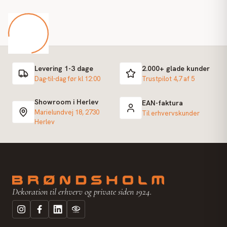
Levering 1-3 dage
2.000+ glade kunder
Dag-til-dag før kl 12:00
Trustpilot 4,7 af 5
Showroom i Herlev
EAN-faktura
Marielundvej 18, 2730
Til erhvervskunder
Herlev
Dekoration til erhverv og private siden 1924.