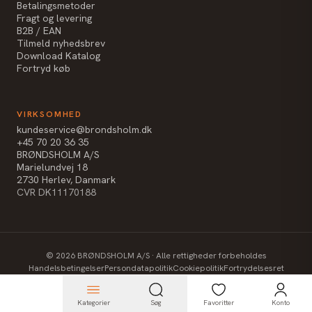
Betalingsmetoder
Fragt og levering
B2B / EAN
Tilmeld nyhedsbrev
Download Katalog
Fortryd køb
VIRKSOMHED
kundeservice@brondsholm.dk
+45 70 20 36 35
BRØNDSHOLM A/S
Marielundvej 18
2730 Herlev, Danmark
CVR DK11170188
©
2026
BRØNDSHOLM A/S · Alle rettigheder forbeholdes
Handelsbetingelser
Persondatapolitik
Cookiepolitik
Fortrydelsesret
Kategorier
Søg
Favoritter
Konto