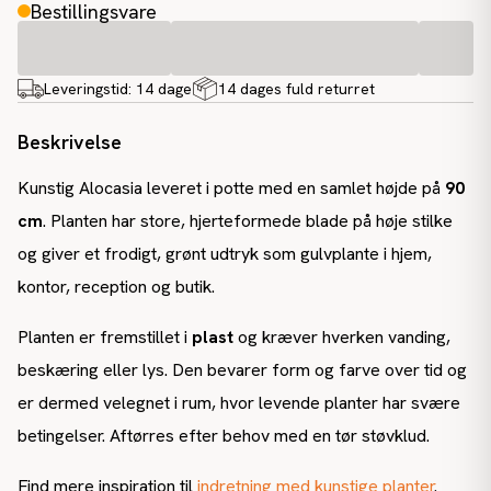
Bestillingsvare
Leveringstid:
14 dage
14 dages fuld returret
Beskrivelse
Kunstig Alocasia leveret i potte med en samlet højde på
90
cm
. Planten har store, hjerteformede blade på høje stilke
og giver et frodigt, grønt udtryk som gulvplante i hjem,
kontor, reception og butik.
Planten er fremstillet i
plast
og kræver hverken vanding,
beskæring eller lys. Den bevarer form og farve over tid og
er dermed velegnet i rum, hvor levende planter har svære
betingelser. Aftørres efter behov med en tør støvklud.
Find mere inspiration til
indretning med kunstige planter
.