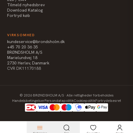
Tilmeld nyhedsbrev
Download Katalog
Fortryd køb
VIRKSOMHED
kundeservice@brondsholm.dk
+45 70 20 36 35
BRØNDSHOLM A/S
Marielundvej 18
2730 Herlev, Danmark
CVR DK11170188
©
2026
BRØNDSHOLM A/S · Alle rettigheder forbeholdes
Handelsbetingelser
Persondatapolitik
Cookiepolitik
Fortrydelsesret