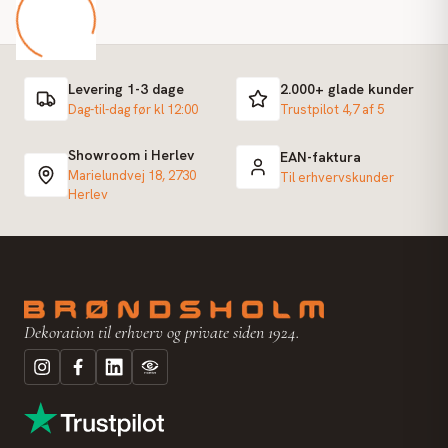
Levering 1-3 dage
2.000+ glade kunder
Dag-til-dag før kl 12:00
Trustpilot 4,7 af 5
Showroom i Herlev
EAN-faktura
Marielundvej 18, 2730
Til erhvervskunder
Herlev
Dekoration til erhverv og private siden 1924.