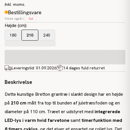
Inkl. moms.
Bestillingsvare
Vises også i:
Jul
Højde (cm)
:
180
210
240
Leveringstid:
01.09.2026
14 dages fuld returret
Beskrivelse
Dette kunstige Bretton grantræ i slankt design har en højde
på
210 cm
målt fra top til bunden af juletræsfoden og en
diameter på 110
cm. Træet er udstyret med
integrerede
LED-lys i varm hvid farvetone
samt
timerfunktion med
8 timers cyklus
, og det giver et ensartet og roligt lys. Det