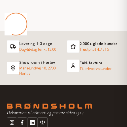
Levering 1-3 dage
2.000+ glade kunder
Dag-til-dag før kl 12:00
Trustpilot 4,7 af 5
Showroom i Herlev
EAN-faktura
Marielundvej 18, 2730
Til erhvervskunder
Herlev
Dekoration til erhverv og private siden 1924.