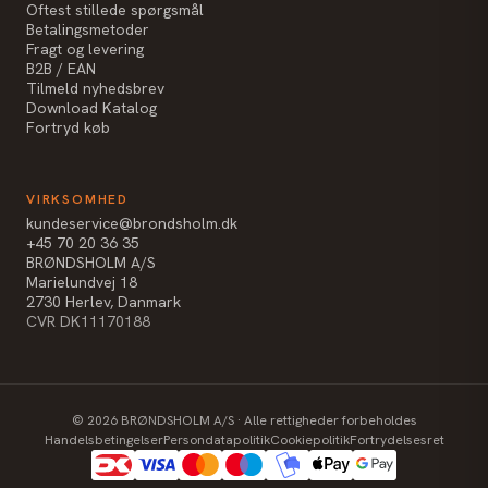
Oftest stillede spørgsmål
Betalingsmetoder
Fragt og levering
B2B / EAN
Tilmeld nyhedsbrev
Download Katalog
Fortryd køb
VIRKSOMHED
kundeservice@brondsholm.dk
+45 70 20 36 35
BRØNDSHOLM A/S
Marielundvej 18
2730 Herlev, Danmark
CVR DK11170188
©
2026
BRØNDSHOLM A/S · Alle rettigheder forbeholdes
Handelsbetingelser
Persondatapolitik
Cookiepolitik
Fortrydelsesret