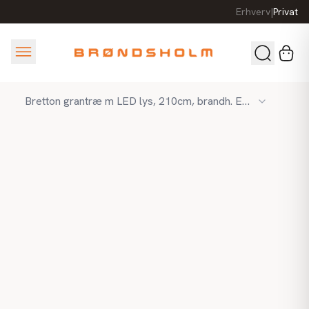
Erhverv
|
Privat
Bretton grantræ m LED lys, 210cm, brandh. EN71 kunstigt juletræ