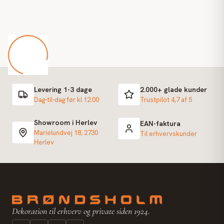
Levering 1-3 dage
2.000+ glade kunder
Dag-til-dag før kl 12:00
Trustpilot 4,7 af 5
Showroom i Herlev
EAN-faktura
Marielundvej 18, 2730
Til erhvervskunder
Herlev
Dekoration til erhverv og private siden 1924.