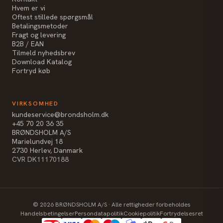
Hvem er vi
Oftest stillede spørgsmål
Betalingsmetoder
Fragt og levering
B2B / EAN
Tilmeld nyhedsbrev
Download Katalog
Fortryd køb
VIRKSOMHED
kundeservice@brondsholm.dk
+45 70 20 36 35
BRØNDSHOLM A/S
Marielundvej 18
2730 Herlev, Danmark
CVR DK11170188
©
2026
BRØNDSHOLM A/S · Alle rettigheder forbeholdes
Handelsbetingelser
Persondatapolitik
Cookiepolitik
Fortrydelsesret