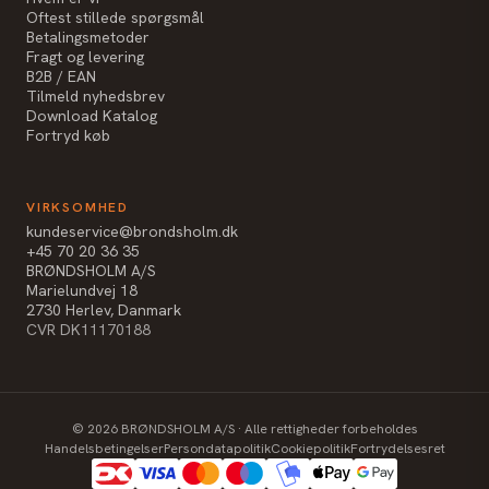
Oftest stillede spørgsmål
Betalingsmetoder
Fragt og levering
B2B / EAN
Tilmeld nyhedsbrev
Download Katalog
Fortryd køb
VIRKSOMHED
kundeservice@brondsholm.dk
+45 70 20 36 35
BRØNDSHOLM A/S
Marielundvej 18
2730 Herlev, Danmark
CVR DK11170188
©
2026
BRØNDSHOLM A/S · Alle rettigheder forbeholdes
Handelsbetingelser
Persondatapolitik
Cookiepolitik
Fortrydelsesret