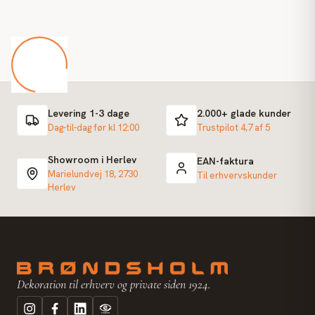
Levering 1-3 dage
2.000+ glade kunder
Dag-til-dag før kl 12:00
Trustpilot 4,7 af 5
Showroom i Herlev
EAN-faktura
Marielundvej 18, 2730
Til erhvervskunder
Herlev
Dekoration til erhverv og private siden 1924.