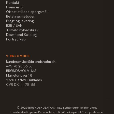
Kontakt
Hvem er vi
Oftest stillede spørgsmål
Betalingsmetoder
Fragt og levering
B2B / EAN
Tilmeld nyhedsbrev
Download Katalog
Fortryd køb
VIRKSOMHED
kundeservice@brondsholm.dk
+45 70 20 36 35
BRØNDSHOLM A/S
Marielundvej 18
2730 Herlev, Danmark
CVR DK11170188
©
2026
BRØNDSHOLM A/S · Alle rettigheder forbeholdes
Handelsbetingelser
Persondatapolitik
Cookiepolitik
Fortrydelsesret