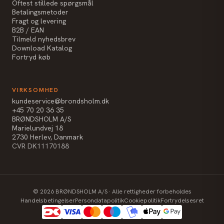
Oftest stillede spørgsmål
Betalingsmetoder
Fragt og levering
B2B / EAN
Tilmeld nyhedsbrev
Download Katalog
Fortryd køb
VIRKSOMHED
kundeservice@brondsholm.dk
+45 70 20 36 35
BRØNDSHOLM A/S
Marielundvej 18
2730 Herlev, Danmark
CVR DK11170188
©
2026
BRØNDSHOLM A/S · Alle rettigheder forbeholdes
Handelsbetingelser
Persondatapolitik
Cookiepolitik
Fortrydelsesret