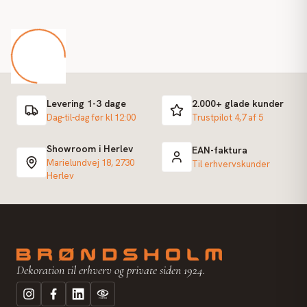
Levering 1-3 dage
2.000+ glade kunder
Dag-til-dag før kl 12:00
Trustpilot 4,7 af 5
Showroom i Herlev
EAN-faktura
Marielundvej 18, 2730
Til erhvervskunder
Herlev
Dekoration til erhverv og private siden 1924.