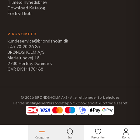
Tilmeld nyhedsbrev
Download Katalog
Fortryd køb
VIRKSOMHED
kundeservice@brondsholm.dk
+45 70 20 36 35
BRØNDSHOLM A/S
Marielundvej 18
2730 Herlev, Danmark
CVR DK11170188
©
2026
BRØNDSHOLM A/S · Alle rettigheder forbeholdes
Handelsbetingelser
Persondatapolitik
Cookiepolitik
Fortrydelsesret
Kategorier
Søg
Favoritter
Konto