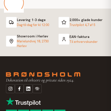
Levering 1-3 dage
2.000+ glade kunder
Dag-til-dag før kl 12:00
Trustpilot 4,7 af 5
Showroom i Herlev
EAN-faktura
Marielundvej 18, 2730
Til erhvervskunder
Herlev
Dekoration til erhverv og private siden 1924.