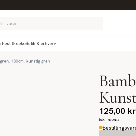
ør
Fest & deko
Butik & erhverv
ren, 180cm, Kunstig gren
Bambu
Kunst
125,00
kr
Inkl. moms.
Bestillingsvar