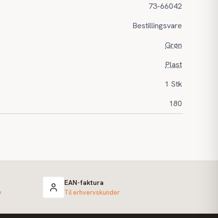
73-66042
Bestillingsvare
Grøn
Plast
1 Stk
180
EAN-faktura
v
Til erhvervskunder