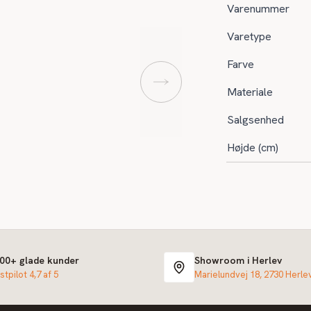
Varenummer
Varetype
Farve
Materiale
Salgsenhed
Højde (cm)
000+ glade kunder
Showroom i Herlev
stpilot 4,7 af 5
Marielundvej 18, 2730 Herle