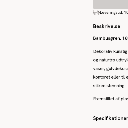
Leveringstid:
1
Beskrivelse
Bambusgren, 180
Dekorativ kunstig
og naturtro udtry
vaser, gulvdekora
kontoret eller ti
stilren stemning 
Fremstillet af pl
Specifikatione