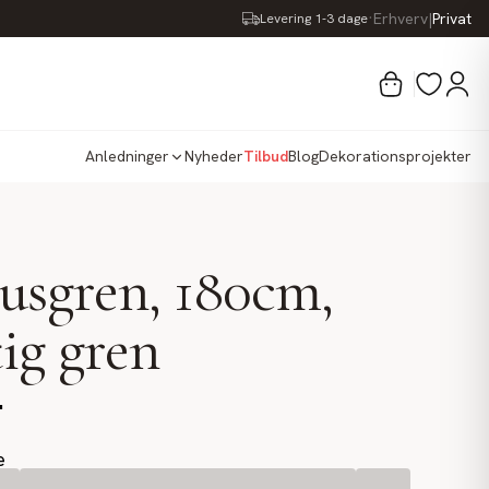
·
Erhverv
|
Privat
Levering 1-3 dage
Anledninger
Nyheder
Tilbud
Blog
Dekorationsprojekter
sgren, 180cm,
ig gren
.
e