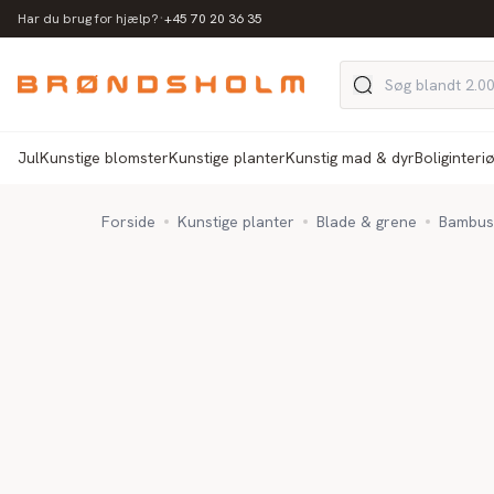
·
Har du brug for hjælp?
+45 70 20 36 35
Jul
Kunstige blomster
Kunstige planter
Kunstig mad & dyr
Boliginteri
Forside
Kunstige planter
Blade & grene
Bambusg