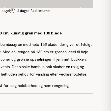
0 dage
14 dages fuld returret
 cm, kunstig gren med 138 blade
 bambusgren med hele 138 blade, der giver et fyldigt
k. Med en længde på 180 cm er grenen ideel til høje
tioner og grønne opsætninger i hjemmet, butikken,
l events. Det slanke bambuslook skaber en rolig og
– helt uden behov for vanding eller vedligeholdelse.
ast for lang holdbarhed og nem rengøring
r