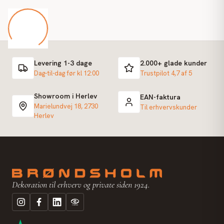
Levering 1-3 dage
2.000+ glade kunder
Dag-til-dag før kl 12:00
Trustpilot 4,7 af 5
Showroom i Herlev
EAN-faktura
Marielundvej 18, 2730
Til erhvervskunder
Herlev
Dekoration til erhverv og private siden 1924.