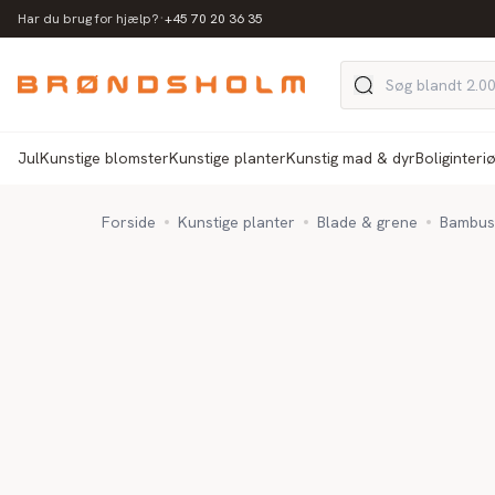
·
Har du brug for hjælp?
+45 70 20 36 35
Jul
Kunstige blomster
Kunstige planter
Kunstig mad & dyr
Boliginteri
Forside
Kunstige planter
Blade & grene
Bambus 