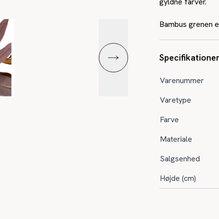
gyldne farver.
Bambus grenen er
Specifikatione
Varenummer
Varetype
Farve
Materiale
Salgsenhed
Højde (cm)