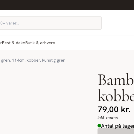
ør
Fest & deko
Butik & erhverv
gren, 114cm, kobber, kunstig gren
Bambu
kobbe
79,00
kr.
Inkl. moms.
Antal på lage