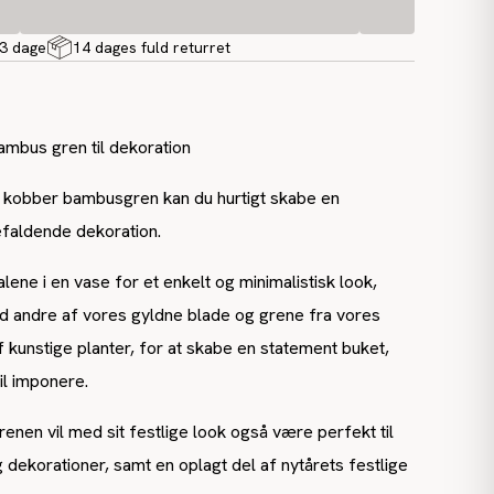
-3 dage
14 dages fuld returret
ambus gren til dekoration
 kobber bambusgren kan du hurtigt skabe en
efaldende dekoration.
lene i en vase for et enkelt og minimalistisk look,
 andre af vores gyldne blade og grene fra vores
f kunstige planter, for at skabe en statement buket,
il imponere.
en vil med sit festlige look også være perfekt til
g dekorationer, samt en oplagt del af nytårets festlige