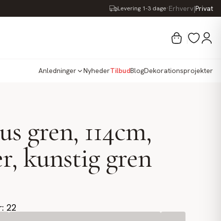
·
Erhverv
|
Privat
Levering 1-3 dage
Anledninger
Nyheder
Tilbud
Blog
Dekorationsprojekter
s gren, 114cm,
r, kunstig gren
r: 22