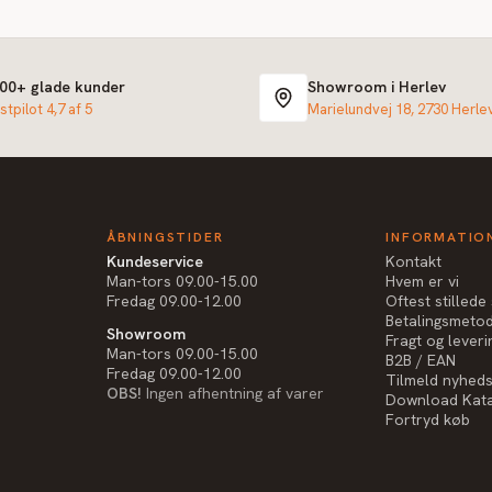
000+ glade kunder
Showroom i Herlev
stpilot 4,7 af 5
Marielundvej 18, 2730 Herle
ÅBNINGSTIDER
INFORMATIO
Kundeservice
Kontakt
Man-tors 09.00-15.00
Hvem er vi
Fredag 09.00-12.00
Oftest stilled
Betalingsmeto
Showroom
Fragt og leveri
Man-tors 09.00-15.00
B2B / EAN
Fredag 09.00-12.00
Tilmeld nyhed
OBS!
Ingen afhentning af varer
Download Kat
Fortryd køb