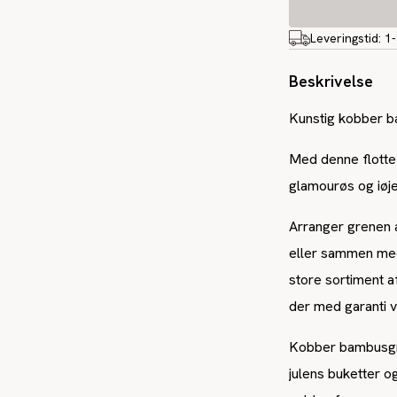
Leveringstid:
1
Beskrivelse
Kunstig kobber b
Med denne flotte
glamourøs og iøj
Arranger grenen a
eller sammen med
store sortiment a
der med garanti v
Kobber bambusgren
julens buketter o