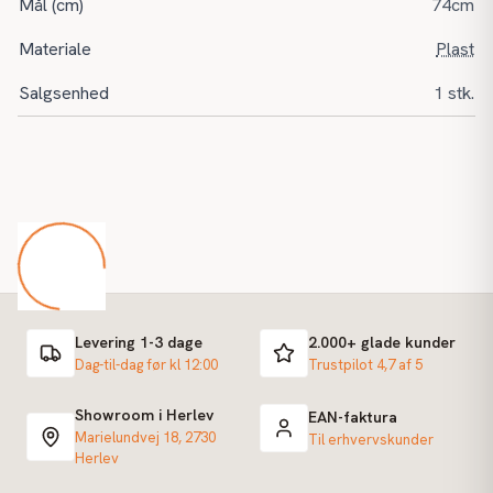
Mål (cm)
74cm
Materiale
Plast
Salgsenhed
1 stk.
Levering 1-3 dage
2.000+ glade kunder
Dag-til-dag før kl 12:00
Trustpilot 4,7 af 5
Showroom i Herlev
EAN-faktura
Marielundvej 18, 2730
Til erhvervskunder
Herlev