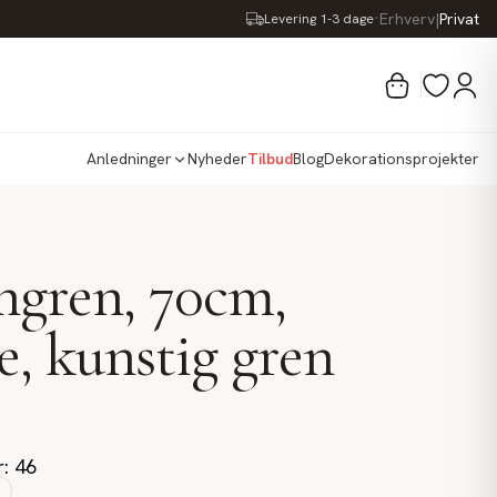
·
Erhverv
|
Privat
Levering 1-3 dage
Anledninger
Nyheder
Tilbud
Blog
Dekorationsprojekter
gren, 70cm,
e, kunstig gren
r: 46