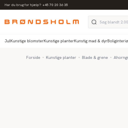
·
Har du brug for hjælp?
+45 70 20 36 35
Jul
Kunstige blomster
Kunstige planter
Kunstig mad & dyr
Boliginteri
Forside
Kunstige planter
Blade & grene
Ahorngr