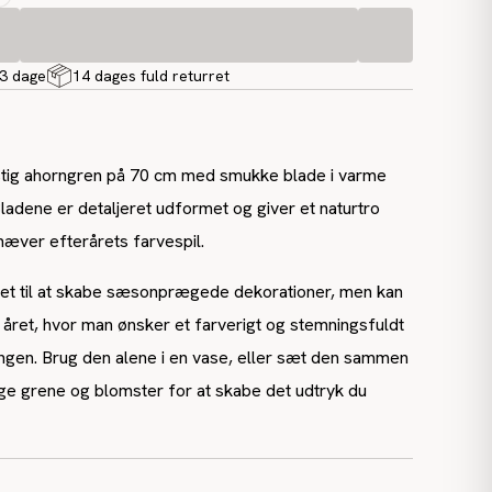
-3 dage
14 dages fuld returret
stig ahorngren på 70 cm med smukke blade i varme
ladene er detaljeret udformet og giver et naturtro
hæver efterårets farvespil.
et til at skabe sæsonprægede dekorationer, men kan
året, hvor man ønsker et farverigt og stemningsfuldt
ingen. Brug den alene i en vase, eller sæt den sammen
ge grene og blomster for at skabe det udtryk du