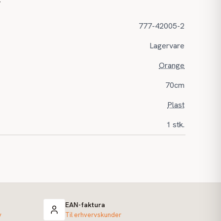
r
777-42005-2
Lagervare
Orange
70cm
Plast
1 stk.
EAN-faktura
v
Til erhvervskunder