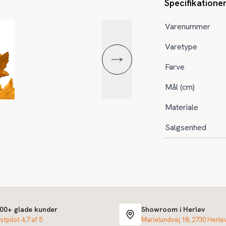
Specifikatione
Varenummer
Varetype
Farve
Mål (cm)
Materiale
Salgsenhed
000+ glade kunder
Showroom i Herlev
stpilot 4,7 af 5
Marielundvej 18, 2730 Herle