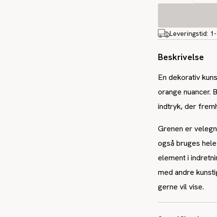
Leveringstid:
1
Beskrivelse
En dekorativ kun
orange nuancer. B
indtryk, der frem
Grenen er velegn
også bruges hele 
element i indretn
med andre kunsti
gerne vil vise.