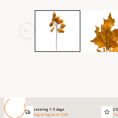
Levering 1-3 dage
2.
Dag-til-dag før kl 12:00
Tru