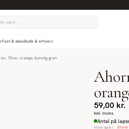
ør
Fest & deko
Butik & erhverv
en, 70cm, orange, kunstig gren
Ahorn
orang
59,00
kr.
Inkl. moms.
Antal på lage
Vises også i:
Efterår