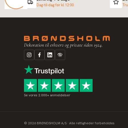
Dag-til-dag før kl 12:00
Tru
Dekoration til erhverv og private siden 1924.
Se vores 2.000+ anmeldelser
©
2026
BRØNDSHOLM A/S · Alle rettigheder forbeholdes