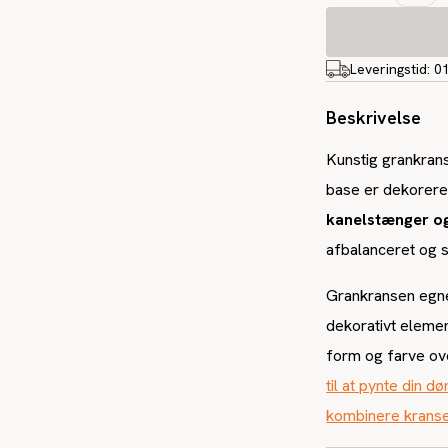
Leveringstid:
0
Beskrivelse
Kunstig grankran
base er dekoreret
kanelstænger og
afbalanceret og 
Grankransen egne
dekorativt elemen
form og farve ov
til at pynte din d
kombinere kranse