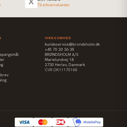
v
Til erhvervskunder
N
VIRKSOMHED
kundeservice@brondsholm.dk
+45 70 20 36 35
e spørgsmål
BRØNDSHOLM A/S
der
Marielundvej 18
ng
2730 Herlev, Danmark
CVR DK11170188
sbrev
alog