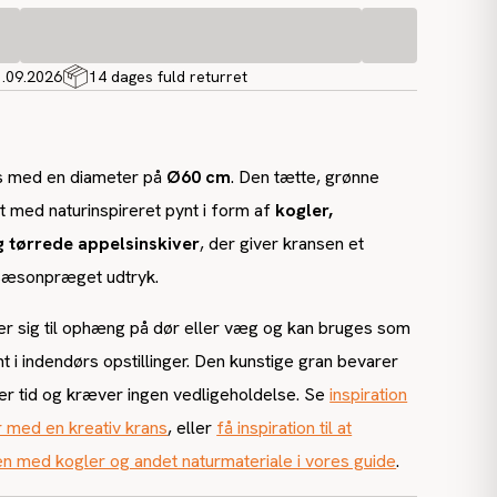
1.09.2026
14 dages fuld returret
s med en diameter på
Ø60 cm
. Den tætte, grønne
 med naturinspireret pynt i form af
kogler,
 tørrede appelsinskiver
, der giver kransen et
sæsonpræget udtryk.
r sig til ophæng på dør eller væg og kan bruges som
t i indendørs opstillinger. Den kunstige gran bevarer
er tid og kræver ingen vedligeholdelse. Se
inspiration
ør med en kreativ krans
, eller
få inspiration til at
n med kogler og andet naturmateriale i vores guide
.