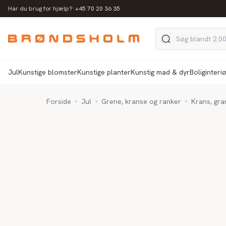
·
Har du brug for hjælp?
+45 70 20 36 35
Jul
Kunstige blomster
Kunstige planter
Kunstig mad & dyr
Boliginteri
Forside
Jul
Grene, kranse og ranker
Krans, gra