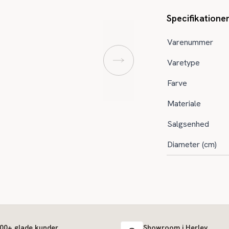
Specifikatione
Varenummer
Varetype
Farve
Materiale
Salgsenhed
Diameter (cm)
000+ glade kunder
Showroom i Herlev