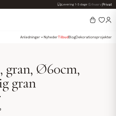
·
Erhverv
|
Privat
Levering 1-3 dage
Anledninger
Nyheder
Tilbud
Blog
Dekorationsprojekter
, gran, Ø60cm,
ig gran
.
e