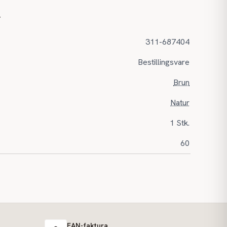
r
311-687404
Bestillingsvare
Brun
Natur
1 Stk.
60
EAN-faktura