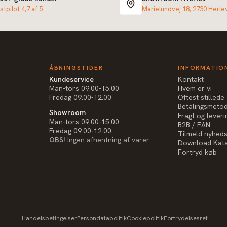
stpilot 4,7 af 5
Marielundvej 18, 2730 Herle
ÅBNINGSTIDER
INFORMATIO
Kundeservice
Kontakt
Man-tors 09.00-15.00
Hvem er vi
Fredag 09.00-12.00
Oftest stilled
Betalingsmeto
Showroom
Fragt og leveri
Man-tors 09.00-15.00
B2B / EAN
Fredag 09.00-12.00
Tilmeld nyhed
OBS!
Ingen afhentning af varer
Download Kat
Fortryd køb
Handelsbetingelser
Persondatapolitik
Cookiepolitik
Fortrydelsesret