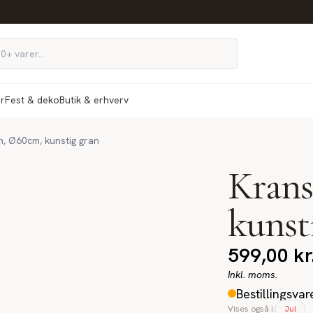
ør
Fest & deko
Butik & erhverv
n, Ø60cm, kunstig gran
Krans
kunst
599,00
kr
Inkl. moms.
Bestillingsvar
Vises også i:
Jul