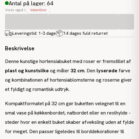
Antal på lager: 64
Vises også i:
Valentine
Leveringstid:
1-3 dage
14 dages fuld returret
Beskrivelse
Denne kunstige hortensiabuket med roser er fremstillet af
plast og kunstsilke
og måler
32 cm
. Den
lyserøde
farve
og kombinationen af hortensiablomsterne og roserne giver
et fyldigt og romantisk udtryk.
Kompaktformatet på 32 cm gør buketten velegnet til en
smal vase på køkkenbordet, natbordet eller en reolhylde -
steder hvor en enkelt buket skaber afveksling uden at fylde
for meget. Den passer ligeledes til borddekorationer til