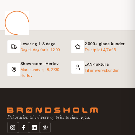
Levering 1-3 dage
2.000+ glade kunder
Dag-til-dag før kl 12:00
Trustpilot 4,7 af 5
Showroom i Herlev
EAN-faktura
Marielundvej 18, 2730
Til erhvervskunder
Herlev
Dekoration til erhverv og private siden 1924.