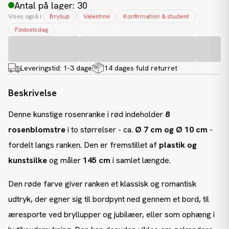
Antal på lager: 30
Vises også i:
Bryllup
Valentine
Konfirmation & student
Fødselsdag
Leveringstid:
1-3 dage
14 dages fuld returret
Beskrivelse
Denne kunstige rosenranke i rød indeholder
8
rosenblomstre
i to størrelser - ca.
Ø 7 cm og Ø 10 cm
-
fordelt langs ranken. Den er fremstillet af
plastik og
kunstsilke
og måler
145 cm
i samlet længde.
Den røde farve giver ranken et klassisk og romantisk
udtryk, der egner sig til bordpynt ned gennem et bord, til
æresporte ved bryllupper og jubilæer, eller som ophæng i