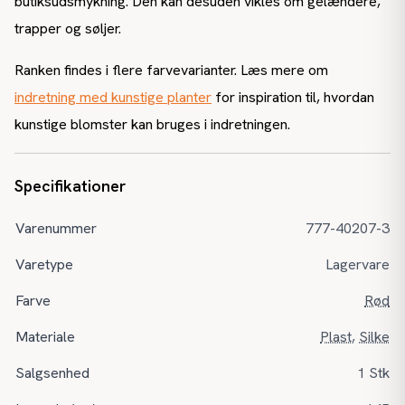
butiksudsmykning. Den kan desuden vikles om gelændere,
trapper og søljer.
Ranken findes i flere farvevarianter. Læs mere om
indretning med kunstige planter
for inspiration til, hvordan
kunstige blomster kan bruges i indretningen.
Specifikationer
Varenummer
777-40207-3
Varetype
Lagervare
Farve
Rød
Materiale
Plast
,
Silke
Salgsenhed
1 Stk