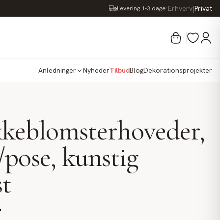
·
Erhverv
|
Privat
Levering 1-3 dage
Anledninger
Nyheder
Tilbud
Blog
Dekorationsprojekter
kkeblomsterhoveder,
/pose, kunstig
t
.