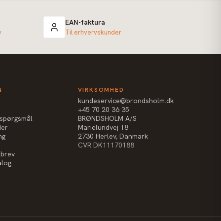
EAN-faktura
v
Til erhvervskunder
N
VIRKSOMHED
kundeservice@brondsholm.dk
+45 70 20 36 35
e spørgsmål
BRØNDSHOLM A/S
der
Marielundvej 18
ng
2730 Herlev, Danmark
CVR DK11170188
sbrev
alog