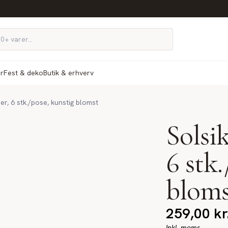
ør
Fest & deko
Butik & erhverv
r, 6 stk./pose, kunstig blomst
Solsi
6 stk.
bloms
259,00
kr
Inkl. moms.