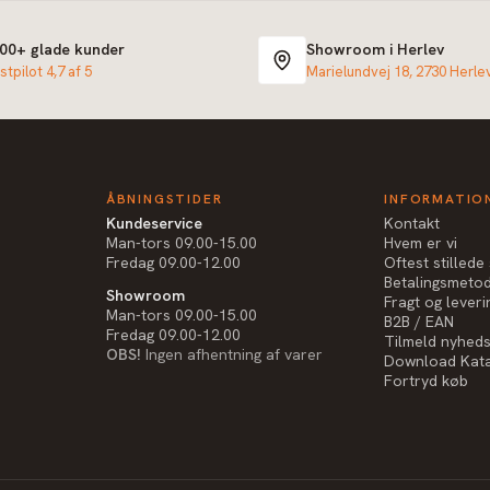
000+ glade kunder
Showroom i Herlev
stpilot 4,7 af 5
Marielundvej 18, 2730 Herle
ÅBNINGSTIDER
INFORMATIO
Kundeservice
Kontakt
Man-tors 09.00-15.00
Hvem er vi
Fredag 09.00-12.00
Oftest stilled
Betalingsmeto
Showroom
Fragt og leveri
Man-tors 09.00-15.00
B2B / EAN
Fredag 09.00-12.00
Tilmeld nyhed
OBS!
Ingen afhentning af varer
Download Kat
Fortryd køb