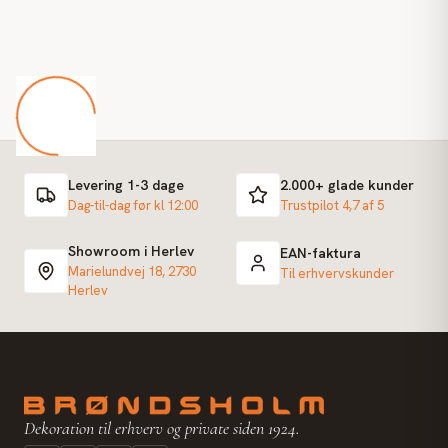
Levering 1-3 dage
2.000+ glade kunder
Dag-til-dag før kl 12:00
Trustpilot 4,7 af 5
Showroom i Herlev
EAN-faktura
Marielundvej 18, 2730
Til erhvervskunder
Herlev
Dekoration til erhverv og private siden 1924.