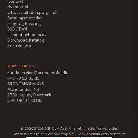
Kontakt
Hvem er vi
Oftest stillede spørgsmål
Betalingsmetoder
Fragt og levering
B2B / EAN
Tilmeld nyhedsbrev
Download Katalog
Fortryd køb
VIRKSOMHED
kundeservice@brondsholm.dk
+45 70 20 36 35
BRØNDSHOLM A/S
Marielundvej 18
2730 Herlev, Danmark
CVR DK11170188
©
2026
BRØNDSHOLM A/S · Alle rettigheder forbeholdes
Handelsbetingelser
Persondatapolitik
Cookiepolitik
Fortrydelsesret