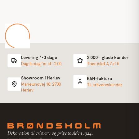
Levering 1-3 dage
2.000+ glade kunder
Dag-til-dag før kl 12:00
Trustpilot 4,7 af 5
Showroom i Herlev
EAN-faktura
Marielundvej 18, 2730
Til erhvervskunder
Herlev
Dekoration til erhverv og private siden 1924.