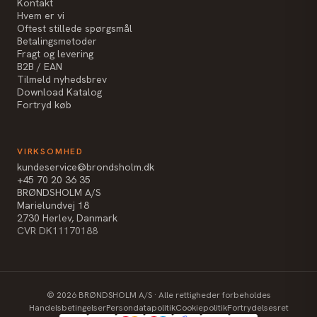
Kontakt
Hvem er vi
Oftest stillede spørgsmål
Betalingsmetoder
Fragt og levering
B2B / EAN
Tilmeld nyhedsbrev
Download Katalog
Fortryd køb
VIRKSOMHED
kundeservice@brondsholm.dk
+45 70 20 36 35
BRØNDSHOLM A/S
Marielundvej 18
2730 Herlev, Danmark
CVR DK11170188
©
2026
BRØNDSHOLM A/S · Alle rettigheder forbeholdes
Handelsbetingelser
Persondatapolitik
Cookiepolitik
Fortrydelsesret