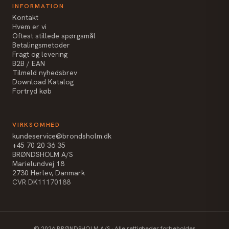
INFORMATION
Kontakt
Hvem er vi
Oftest stillede spørgsmål
Betalingsmetoder
Fragt og levering
B2B / EAN
Tilmeld nyhedsbrev
Download Katalog
Fortryd køb
VIRKSOMHED
kundeservice@brondsholm.dk
+45 70 20 36 35
BRØNDSHOLM A/S
Marielundvej 18
2730 Herlev, Danmark
CVR DK11170188
©
2026
BRØNDSHOLM A/S · Alle rettigheder forbeholdes