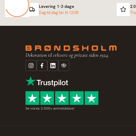
Levering 1-3 dage
2.
Dag-til-dag før kl 12:00
Tru
Dekoration til erhverv og private siden 1924.
Se vores 2.000+ anmeldelser