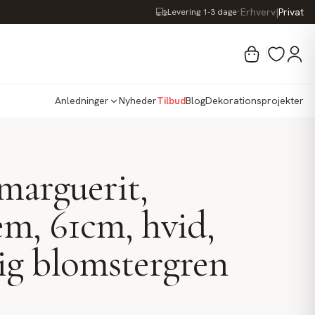
·
Erhverv
|
Privat
Levering 1-3 dage
Anledninger
Nyheder
Tilbud
Blog
Dekorationsprojekter
marguerit,
m, 61cm, hvid,
ig blomstergren