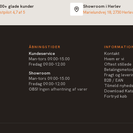
000+ glade kunder
Showroom i Herlev
stpilot 4,7 af 5
Marielundvej 18, 2730 Herle
ÅBNINGSTIDER
INFORMATIO
Kundeservice
Kontakt
Man-tors 09.00-15.00
Hvem er vi
Fredag 09.00-12.00
Oftest stilled
Betalingsmeto
Showroom
Fragt og leveri
Man-tors 09.00-15.00
B2B / EAN
Fredag 09.00-12.00
Tilmeld nyhed
OBS!
Ingen afhentning af varer
Download Kat
Fortryd køb