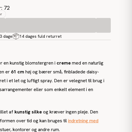
r: 72
er
-3 dage
14 dages fuld returret
er en kunstig blomstergren i
creme
med en naturlig
en er
61 cm
høj og bærer små, finbladede daisy-
t i et let og luftigt spray. Den er velegnet til brug i
nsarrangementer eller som enkelt element i en
llet af
kunstig silke
og kræver ingen pleje. Den
formen over tid og kan bruges til
indretning med
 stuer, kontorer og andre rum.