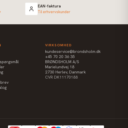
EAN-faktura
v
Til erhvervskunder
N
VIRKSOMHED
kundeservice@brondsholm.dk
+45 70 20 36 35
e spørgsmål
BRØNDSHOLM A/S
der
Marielundvej 18
ng
2730 Herlev, Danmark
CVR DK11170188
sbrev
alog