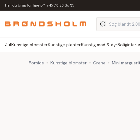
·
Har du brug for hjælp?
+45 70 20 36 35
Jul
Kunstige blomster
Kunstige planter
Kunstig mad & dyr
Boliginteri
Forside
Kunstige blomster
Grene
Mini margueri