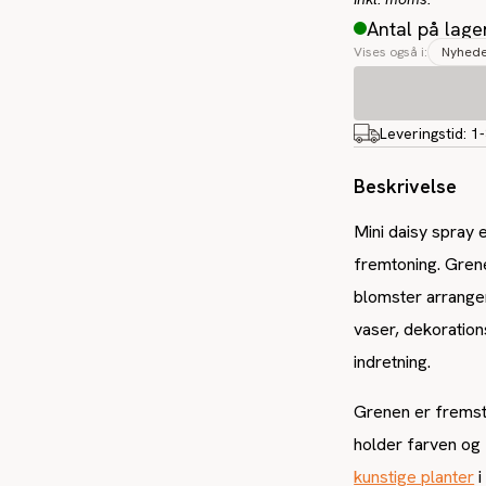
Antal på lage
Vises også i:
Nyhed
Leveringstid:
1
Beskrivelse
Mini daisy spray 
fremtoning. Gren
blomster arrangere
vaser, dekoratio
indretning.
Grenen er fremsti
holder farven og 
kunstige planter
i