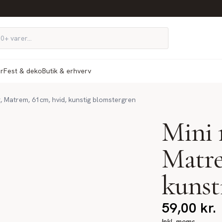
ør
Fest & deko
Butik & erhverv
t, Matrem, 61cm, hvid, kunstig blomstergren
Mini 
Matre
kunst
59,00
kr.
Inkl. moms.