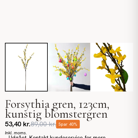
Forsythia gren, 123cm,
kunstig blomstergren
53,40
kr.
89,00
kr.
Spar
40
%
Inkl. moms.
Udgået. Kontakt kundeservice for mere