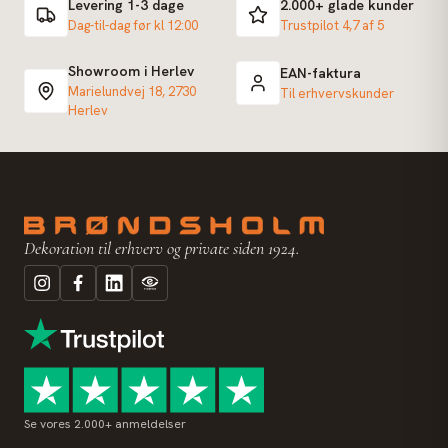
Levering 1-3 dage
2.000+ glade kunder
Dag-til-dag før kl 12:00
Trustpilot 4,7 af 5
Showroom i Herlev
EAN-faktura
Marielundvej 18, 2730
Til erhvervskunder
Herlev
Dekoration til erhverv og private siden 1924.
Se vores 2.000+ anmeldelser