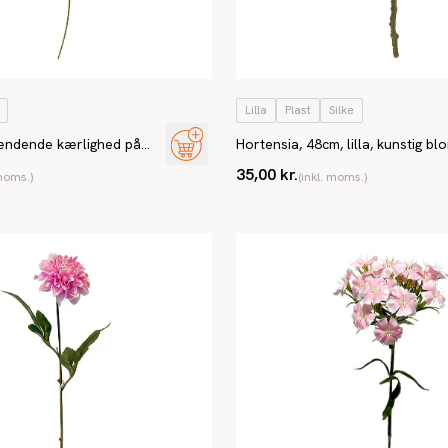
Lilla
Plast
Silke
ændende kærlighed på
Hortensia, 48cm, lilla, kunstig bl
35,00 kr.
 moms.)
(inkl. moms.)