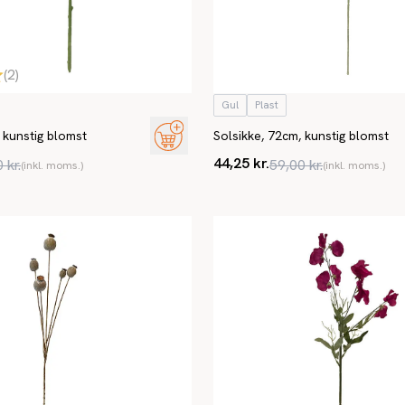
(
2
)
Gul
Plast
 kunstig blomst
Solsikke, 72cm, kunstig blomst
44,25 kr.
 kr.
59,00 kr.
(inkl. moms.)
(inkl. moms.)