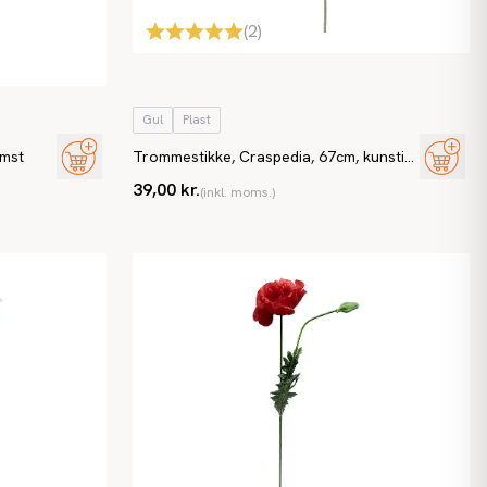
(
2
)
Gul
Plast
omst
Trommestikke, Craspedia, 67cm, kunstig
blomst
39,00 kr.
(inkl. moms.)