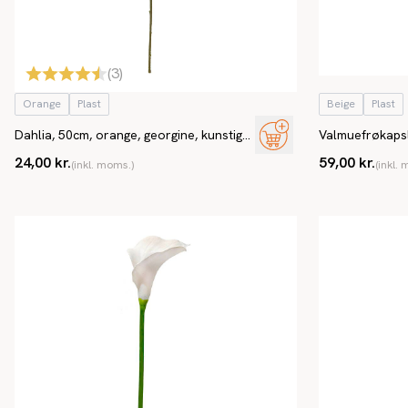
(
3
)
Orange
Plast
Beige
Plast
Dahlia, 50cm, orange, georgine, kunstig
Valmuefrøkapsle
blomst
blomst
24,00 kr.
59,00 kr.
(inkl. moms.)
(inkl.