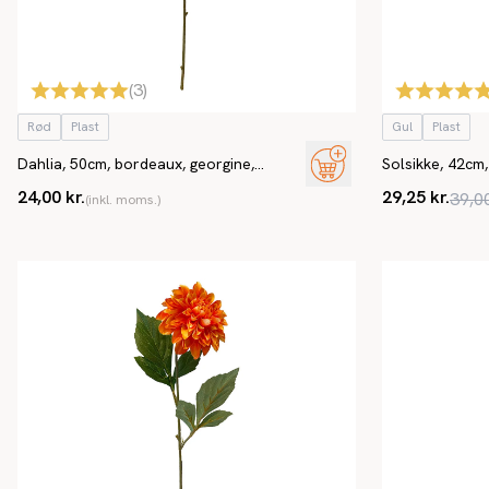
(
3
)
Rød
Plast
Gul
Plast
Dahlia, 50cm, bordeaux, georgine,
Solsikke, 42cm,
kunstig blomst
24,00 kr.
29,25 kr.
39,00
(inkl. moms.)