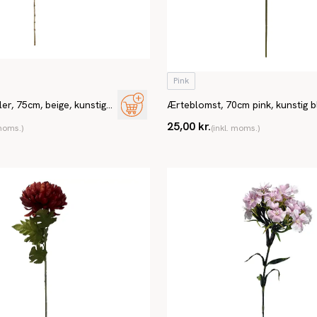
Pink
r, 75cm, beige, kunstig
Ærteblomst, 70cm pink, kunstig 
25,00 kr.
 moms.)
(inkl. moms.)