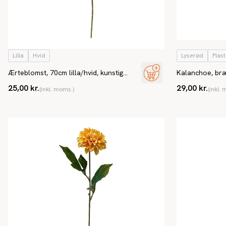
Lilla
Hvid
Lyserød
Plast
Ærteblomst, 70cm lilla/hvid, kunstig
Kalanchoe, br
blomst
stilk, mini, 5cm
25,00 kr.
29,00 kr.
(inkl. moms.)
(inkl.