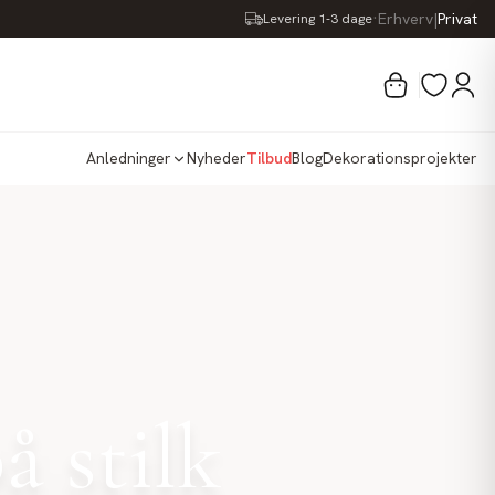
·
Erhverv
|
Privat
Levering 1-3 dage
Anledninger
Nyheder
Tilbud
Blog
Dekorationsprojekter
å stilk