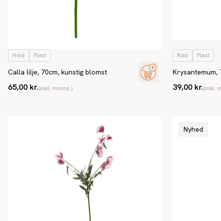
Hvid
Plast
Rød
Plast
Calla lilje, 70cm, kunstig blomst
Krysantemum, 
kunstig blomst
65,00 kr.
39,00 kr.
(inkl. moms.)
(inkl.
Nyhed