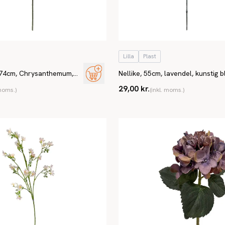
Lilla
Plast
74cm, Chrysanthemum,
Nellike, 55cm, lavendel, kunstig 
29,00 kr.
 moms.)
(inkl. moms.)