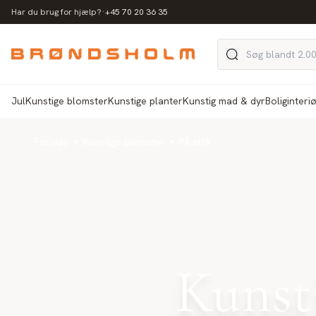
·
Har du brug for hjælp?
+45 70 20 36 35
Jul
Kunstige blomster
Kunstige planter
Kunstig mad & dyr
Boliginteri
Forside
Kunstige blomster
På stilk
Kunsti