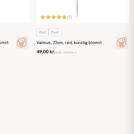
(
1
)
Rød
Plast
lomst
Valmue, 73cm, rød, kunstig blomst
49,00 kr.
(inkl. moms.)