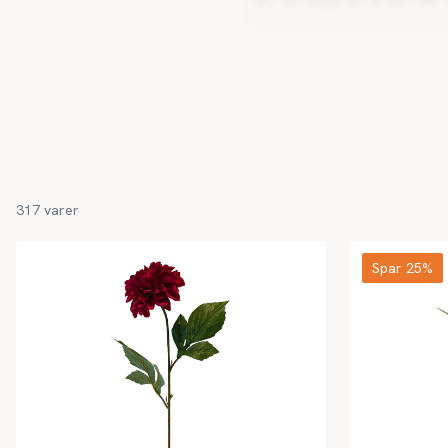
317
varer
Spar 25%