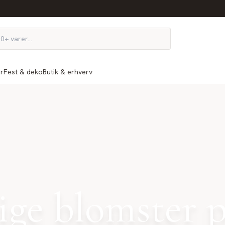
ør
Fest & deko
Butik & erhverv
ge blomster p