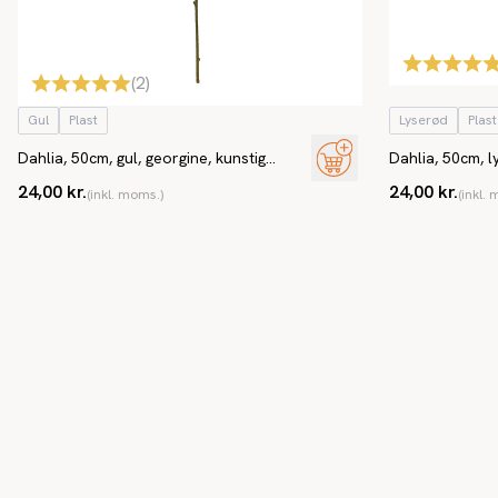
(
2
)
Gul
Plast
Lyserød
Plast
Dahlia, 50cm, gul, georgine, kunstig
Dahlia, 50cm, l
blomst
blomst
24,00 kr.
24,00 kr.
(inkl. moms.)
(inkl.