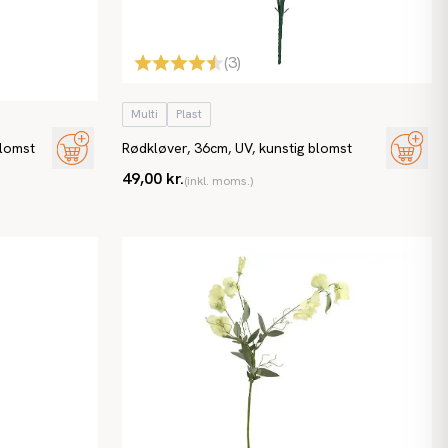
(
3
)
Multi
Plast
blomst
Rødkløver, 36cm, UV, kunstig blomst
49,00 kr.
(inkl. moms.)