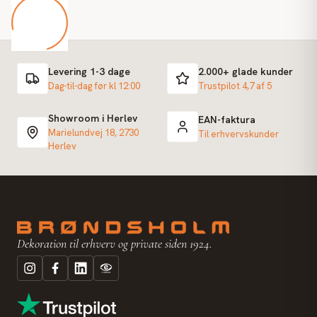
Levering 1-3 dage
2.000+ glade kunder
Dag-til-dag før kl 12:00
Trustpilot 4,7 af 5
Showroom i Herlev
EAN-faktura
Marielundvej 18, 2730
Til erhvervskunder
Herlev
Dekoration til erhverv og private siden 1924.