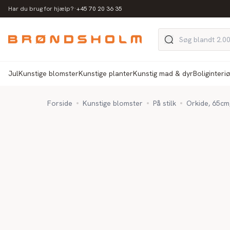
·
Har du brug for hjælp?
+45 70 20 36 35
Jul
Kunstige blomster
Kunstige planter
Kunstig mad & dyr
Boliginteri
Forside
Kunstige blomster
På stilk
Orkide, 65cm,