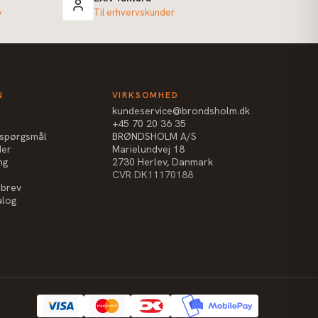
v
Til erhvervskunder
N
VIRKSOMHED
kundeservice@brondsholm.dk
+45 70 20 36 35
e spørgsmål
BRØNDSHOLM A/S
der
Marielundvej 18
ng
2730 Herlev, Danmark
CVR DK11170188
sbrev
alog