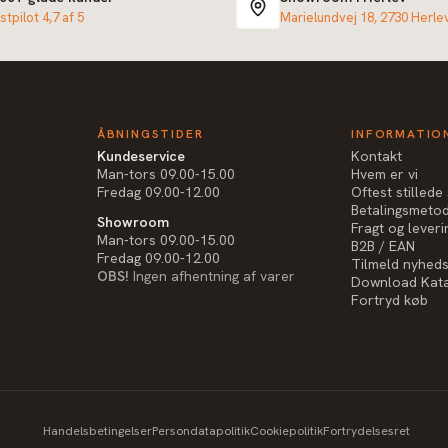
stpilot 4,7 af 5
Marielundvej 18, 2730 Herle
ÅBNINGSTIDER
INFORMATIO
Kundeservice
Kontakt
Man-tors 09.00-15.00
Hvem er vi
Fredag 09.00-12.00
Oftest stilled
Betalingsmeto
Showroom
Fragt og leveri
Man-tors 09.00-15.00
B2B / EAN
Fredag 09.00-12.00
Tilmeld nyhed
OBS!
Ingen afhentning af varer
Download Kat
Fortryd køb
Handelsbetingelser
Persondatapolitik
Cookiepolitik
Fortrydelsesret