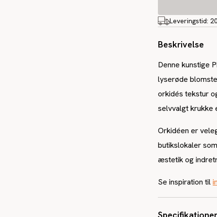
Leveringstid:
2
Beskrivelse
Denne kunstige P
lyserøde blomste
orkidés tekstur o
selvvalgt krukke 
Orkidéen er velegn
butikslokaler som 
æstetik og indret
Se inspiration til
i
Specifikatione