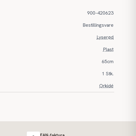
900-420623
Bestillingsvare
Lyserød
Plast
65cm
1 Stk.
Orkidé
EAN-faktura