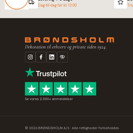
Dag-til-dag før kl 12:00
Tru
Dekoration til erhverv og private siden 1924.
Se vores 2.000+ anmeldelser
©
2026
BRØNDSHOLM A/S · Alle rettigheder forbeholdes