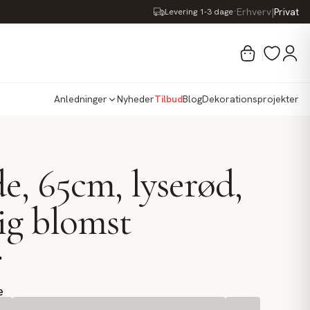
·
Erhverv
|
Privat
Levering 1-3 dage
Anledninger
Nyheder
Tilbud
Blog
Dekorationsprojekter
e, 65cm, lyserød,
ig blomst
.
e