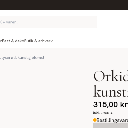
ør
Fest & deko
Butik & erhverv
 lyserød, kunstig blomst
Orkid
kunst
315,00
kr
Inkl. moms.
Bestillingsvar