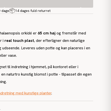
0 dage
14 dages fuld returret
halaenopsis orkidé er
65 cm høj
og fremstår med
r i
real touch plast
, der efterligner den naturlige
g udseende. Leveres uden potte og kan placeres i en
eller vase.
et til indretning i hjemmet, på kontoret eller i
en naturtro kunstig blomst i potte - tilpasset din egen
ning.
ndretning med kunstige planter
.
r