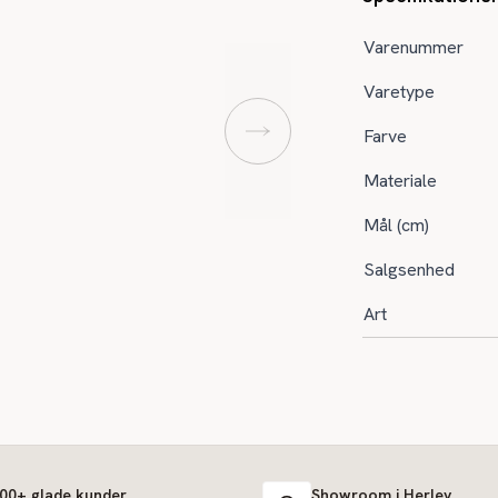
Varenummer
Varetype
Farve
Materiale
Mål (cm)
Salgsenhed
Art
000+ glade kunder
Showroom i Herlev