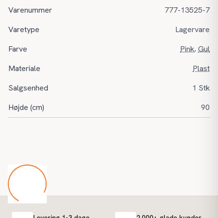
Varenummer
777-13525-7
Varetype
Lagervare
Farve
Pink
,
Gul
Materiale
Plast
Salgsenhed
1 Stk
Højde (cm)
90
Levering 1-3 dage
2.000+ glade kunder