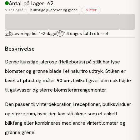
Antal på lager: 62
Vises også i:
Kunstige juleroser og grene
Vinter
Leveringstid:
1-3 dage
14 dages fuld returret
Beskrivelse
Denne kunstige julerose (Helleborus) på stilk har lyse
blomster og grønne blade i et naturtro udtryk. Stilken er
lavet af
plast
og måler
90 cm
, hvilket giver den nok højde
til gulvvaser og større blomsterarrangementer.
Den passer til vinterdekoration i receptioner, butiksvinduer
og større rum, hvor den kan stå alene som et enkelt
blikfang eller kombineres med andre vinterblomster og
grønne grene.