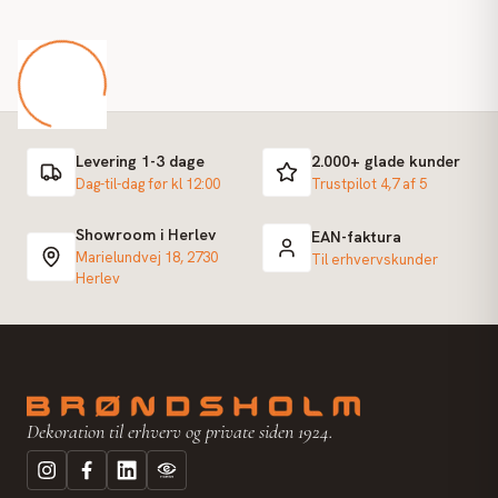
Levering 1-3 dage
2.000+ glade kunder
Dag-til-dag før kl 12:00
Trustpilot 4,7 af 5
Showroom i Herlev
EAN-faktura
Marielundvej 18, 2730
Til erhvervskunder
Herlev
Dekoration til erhverv og private siden 1924.