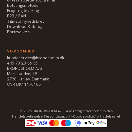
Betalingsmetoder
Fragt og levering
B2B / EAN
Tilmeld nyhedsbrev
Download Katalog
Fortryd køb
VIRKSOMHED
kundeservice@brondsholm.dk
+45 70 20 36 35
BRØNDSHOLM A/S
Marielundvej 18
2730 Herlev, Danmark
CVR DK11170188
©
2026
BRØNDSHOLM A/S · Alle rettigheder forbeholdes
Handelsbetingelser
Persondatapolitik
Cookiepolitik
Fortrydelsesret