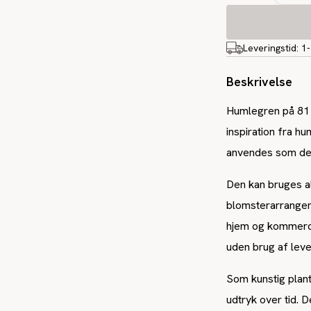
Leveringstid:
1
Beskrivelse
Humlegren på 81 
inspiration fra h
anvendes som del
Den kan bruges al
blomsterarrangeme
hjem og kommercie
uden brug af leve
Som kunstig plant
udtryk over tid. 