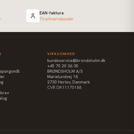
EAN-faktura
v
Til erhvervskunder
N
VIRKSOMHED
kundeservice@brondsholm.dk
+45 70 20 36 35
e spørgsmål
BRØNDSHOLM A/S
der
Marielundvej 18
ng
2730 Herlev, Danmark
CVR DK11170188
sbrev
alog