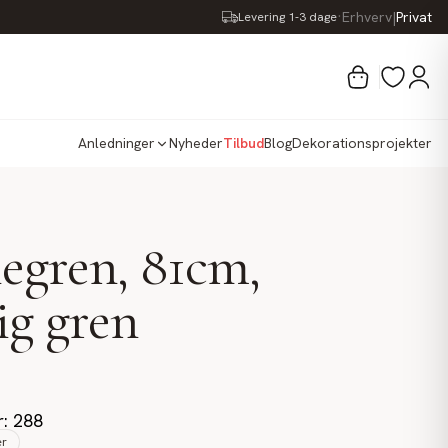
·
Erhverv
|
Privat
Levering 1-3 dage
Anledninger
Nyheder
Tilbud
Blog
Dekorationsprojekter
gren, 81cm,
ig gren
r: 288
er