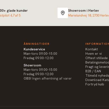
000+ glade kunder
Showroom i Herlev
stpilot 4,7 af 5
Marielundvej 18, 2730 Herle
ÅBNINGSTIDER
INFORMATIO
Kundeservice
Kontakt
Man-tors 09.00-15.00
Hvem er vi
Fredag 09.00-12.00
Oftest stilled
Betalingsmeto
Showroom
Fragt og leveri
Man-tors 09.00-15.00
B2B / EAN
Fredag 09.00-12.00
Tilmeld nyhed
OBS!
Ingen afhentning af varer
Download Kat
Fortryd køb