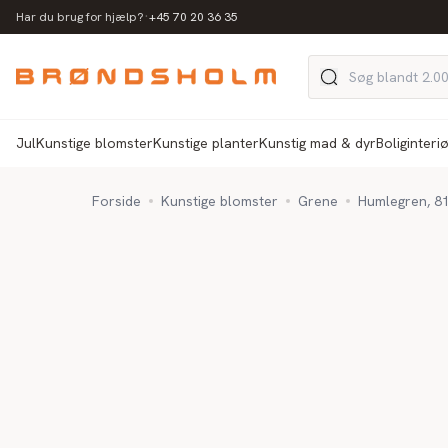
·
Har du brug for hjælp?
+45 70 20 36 35
Jul
Kunstige blomster
Kunstige planter
Kunstig mad & dyr
Boliginteri
Forside
Kunstige blomster
Grene
Humlegren, 81