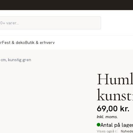
ør
Fest & deko
Butik & erhverv
cm, kunstig gren
Humle
kunst
69,00
kr.
Inkl. moms.
Antal på lage
Vises også i:
Nyhed