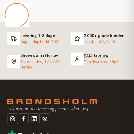
Levering 1-3 dage
2.000+ glade kunder
Dag-til-dag før kl 12:00
Trustpilot 4,7 af 5
Showroom i Herlev
EAN-faktura
Marielundvej 18, 2730
Til erhvervskunder
Herlev
Dekoration til erhverv og private siden 1924.