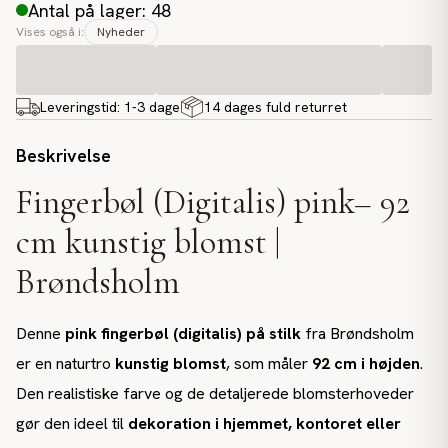
Antal på lager: 48
Vises også i:
Nyheder
Leveringstid:
1-3 dage
14 dages fuld returret
Beskrivelse
Fingerbøl (Digitalis) pink– 92
cm kunstig blomst |
Brøndsholm
Denne
pink fingerbøl (digitalis) på stilk
fra Brøndsholm
er en naturtro
kunstig blomst
, som måler
92 cm i højden
.
Den realistiske farve og de detaljerede blomsterhoveder
gør den ideel til
dekoration i hjemmet, kontoret eller